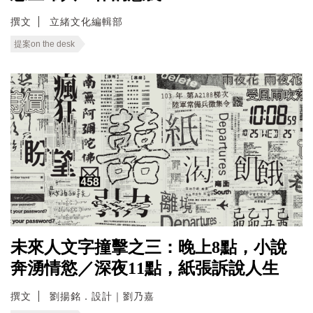
撰文
立緒文化編輯部
提案on the desk
未來人文字撞擊之三：晚上8點，小說
奔湧情慾／深夜11點，紙張訴說人生
撰文
劉揚銘．設計｜劉乃嘉