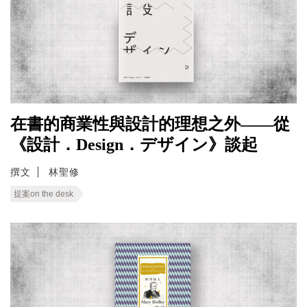
在書的商業性與設計的理想之外——從
《設計．Design．デザイン》談起
撰文
林聖修
提案on the desk