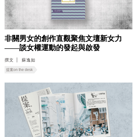
非關男女的創作直觀聚焦文壇新女力
——談女權運動的發起與啟發
撰文
蘇逸如
提案on the desk