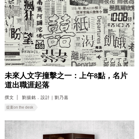
未來人文字撞擊之一：上午8點，名片
道出職涯起落
撰文
劉揚銘．設計｜劉乃嘉
提案on the desk