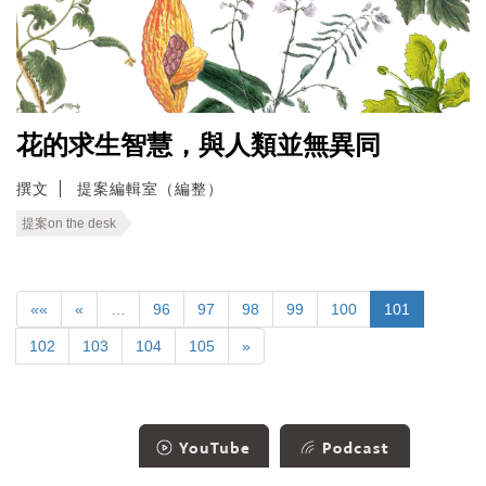
花的求生智慧，與人類並無異同
撰文
提案編輯室（編整）
提案on the desk
««
«
…
96
97
98
99
100
101
102
103
104
105
»