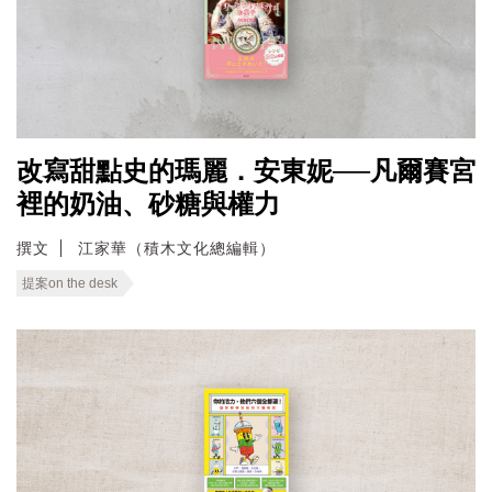
改寫甜點史的瑪麗．安東妮──凡爾賽宮
裡的奶油、砂糖與權力
撰文
江家華（積木文化總編輯）
提案on the desk