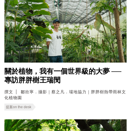
關於植物，我有一個世界級的大夢 ──
專訪胖胖樹王瑞閔
撰文
鄒欣寧．攝影｜蔡之凡．場地協力｜胖胖樹熱帶雨林文
化植物園
提案on the desk