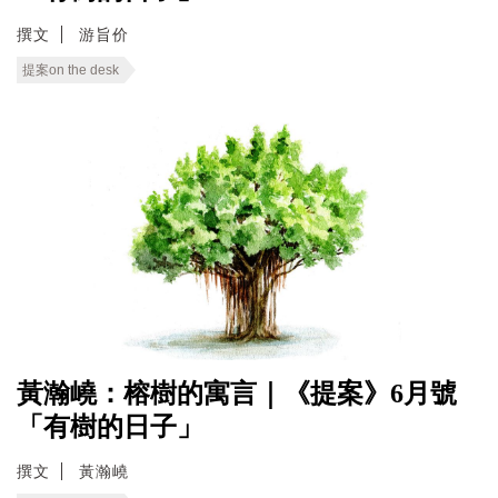
撰文
游旨价
提案on the desk
黃瀚嶢：榕樹的寓言｜《提案》6月號
「有樹的日子」
撰文
黃瀚嶢