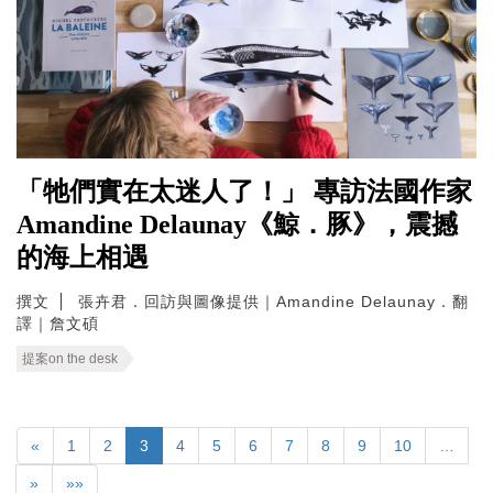
「牠們實在太迷人了！」 專訪法國作家
Amandine Delaunay《鯨．豚》，震撼
的海上相遇
撰文
張卉君．回訪與圖像提供｜Amandine Delaunay．翻
譯｜詹文碩
提案on the desk
«
1
2
3
4
5
6
7
8
9
10
…
»
»»