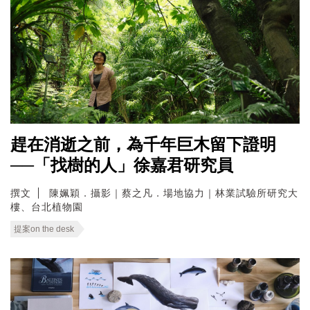
趕在消逝之前，為千年巨木留下證明
──「找樹的人」徐嘉君研究員
撰文
陳姵穎．攝影｜蔡之凡．場地協力｜林業試驗所研究大
樓、台北植物園
提案on the desk