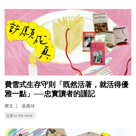
費雪式生存守則「既然活著，就活得優
雅一點」──忠實讀者的謹記
撰文
游惠玲
提案on the desk