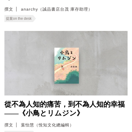
撰文
anarchy（誠品書店台茂 庫存助理）
提案on the desk
從不為人知的痛苦，到不為人知的幸福
——《小鳥とリムジン》
撰文
葉怡慧（悅知文化總編輯）