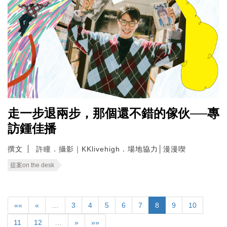
走一步退兩步，那個還不錯的傢伙──專
訪鍾佳播
撰文
許瞳．攝影｜KKlivehigh．場地協力│漫漫喫
提案on the desk
««
«
…
3
4
5
6
7
8
9
10
11
12
…
»
»»