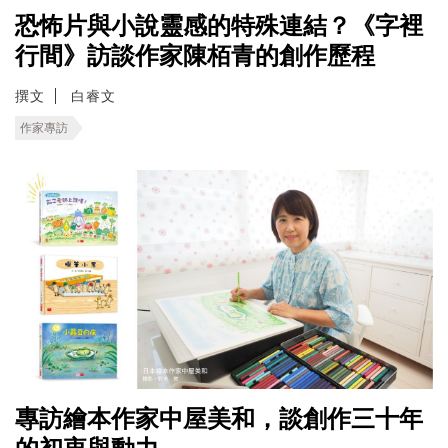
恐怖片與小說靈感的特殊連結？《字裡
行間》訪談作家陳栢青的創作歷程
撰文
白睿文
作家專訪
專訪繪本作家中屋美和，談創作三十年