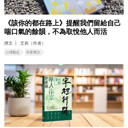
《該你的都在路上》提醒我們留給自己
喘口氣的餘韻，不為取悅他人而活
撰文
艾莉（作者）
心理勵志
作家專訪