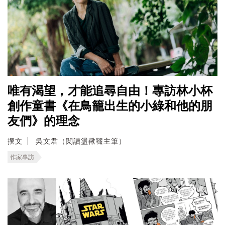
唯有渴望，才能追尋自由！專訪林小杯
創作童書《在鳥籠出生的小綠和他的朋
友們》的理念
撰文
吳文君（閱讀盪鞦韆主筆）
作家專訪