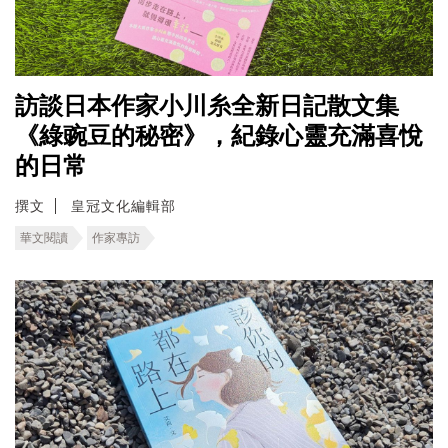
訪談日本作家小川糸全新日記散文集
《綠豌豆的秘密》，紀錄心靈充滿喜悅
的日常
撰文
皇冠文化編輯部
華文閱讀
作家專訪