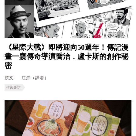
《星際大戰》即將迎向50週年！傳記漫
畫一窺傳奇導演喬治．盧卡斯的創作秘
密
撰文
江灝（譯者）
作家專訪