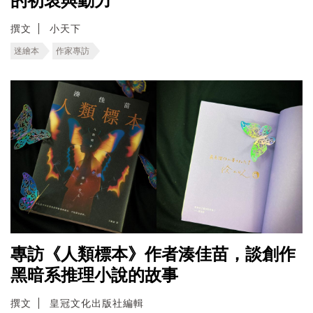
的初衷與動力
撰文
小天下
迷繪本
作家專訪
專訪《人類標本》作者湊佳苗，談創作
黑暗系推理小說的故事
撰文
皇冠文化出版社編輯