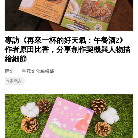
專訪《再來一杯的好天氣：午餐酒2》
作者原田比香，分享創作契機與人物描
繪細節
撰文
皇冠文化編輯部
作家專訪