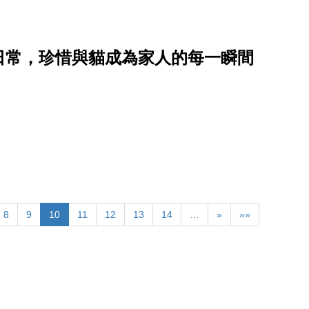
日常，珍惜與貓成為家人的每一瞬間
8
9
10
11
12
13
14
…
»
»»