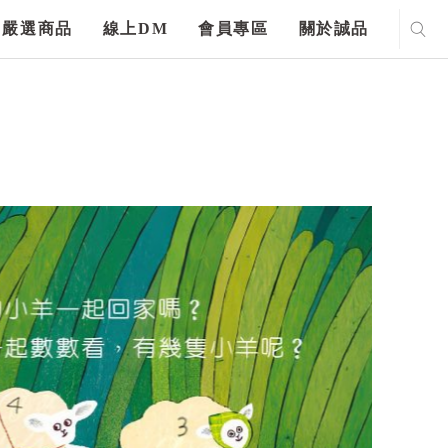
嚴選商品
線上DM
會員專區
關於誠品