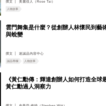
撰文
美麗佳人（Rose Tai）
人物故事
雲門舞集是什麼？從創辦人林懷民到藝
與蛻變
撰文
迷誠品內容中心
誠品專欄
人物故事
《黃仁勳傳：輝達創辦人如何打造全球
黃仁勳過人洞察力
撰文
史帝芬‧維特（Stephen Witt）