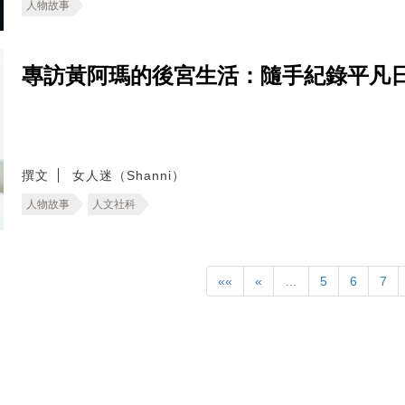
人物故事
專訪黃阿瑪的後宮生活：隨手紀錄平凡
撰文
女人迷（Shanni）
人物故事
人文社科
««
«
…
5
6
7