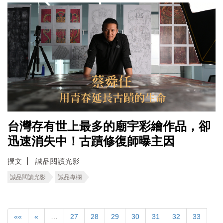
台灣存有世上最多的廟宇彩繪作品，卻
迅速消失中！古蹟修復師曝主因
撰文
誠品閱讀光影
誠品閱讀光影
誠品專欄
««
«
…
27
28
29
30
31
32
33