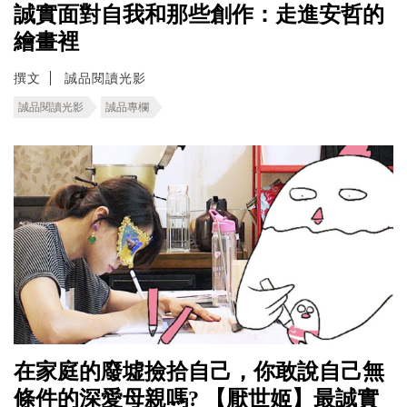
誠實面對自我和那些創作：走進安哲的
繪畫裡
撰文
誠品閱讀光影
誠品閱讀光影
誠品專欄
在家庭的廢墟撿拾自己，你敢說自己無
條件的深愛母親嗎? 【厭世姬】最誠實