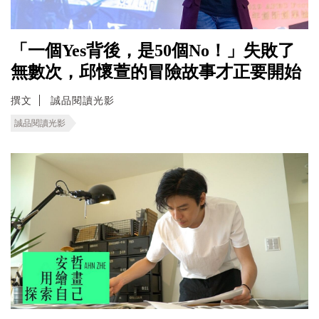
「一個Yes背後，是50個No！」失敗了
無數次，邱懷萱的冒險故事才正要開始
撰文
誠品閱讀光影
誠品閱讀光影