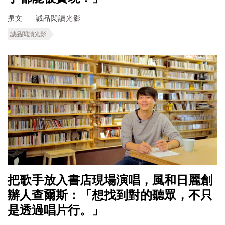
撰文
誠品閱讀光影
誠品閱讀光影
把歌手放入書店現場演唱，風和日麗創
辦人查爾斯：「想找到對的聽眾，不只
是透過唱片行。」