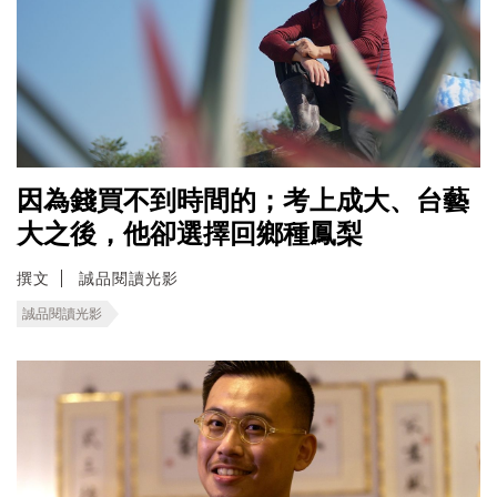
因為錢買不到時間的；考上成大、台藝
大之後，他卻選擇回鄉種鳳梨
撰文
誠品閱讀光影
誠品閱讀光影