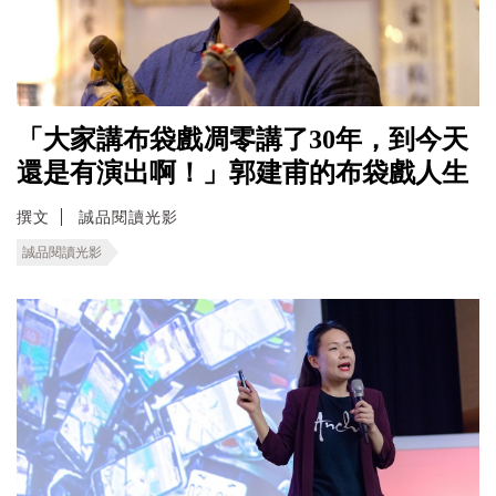
「大家講布袋戲凋零講了30年，到今天
還是有演出啊！」郭建甫的布袋戲人生
撰文
誠品閱讀光影
誠品閱讀光影