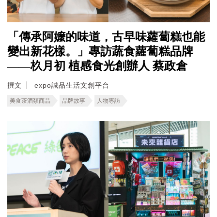
「傳承阿嬤的味道，古早味蘿蔔糕也能
變出新花樣。」專訪蔬食蘿蔔糕品牌
——杦月初 植感食光創辦人 蔡政倉
撰文
expo誠品生活文創平台
美食茶酒類商品
品牌故事
人物專訪