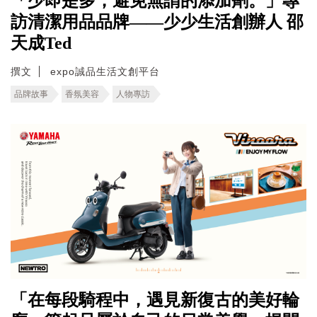
「少即是多，避免無謂的添加劑。」專
訪清潔用品品牌——少少生活創辦人 邵
天成Ted
撰文
expo誠品生活文創平台
品牌故事
香氛美容
人物專訪
「在每段騎程中，遇見新復古的美好輪