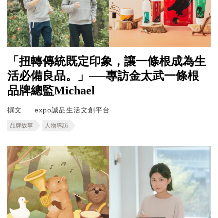
「扭轉傳統既定印象，讓一條根成為生
活必備良品。」──專訪金太武一條根
品牌總監Michael
撰文
expo誠品生活文創平台
品牌故事
人物專訪