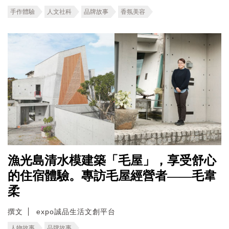
手作體驗
人文社科
品牌故事
香氛美容
漁光島清水模建築「毛屋」，享受舒心
的住宿體驗。專訪毛屋經營者——毛韋
柔
撰文
expo誠品生活文創平台
人物故事
品牌故事