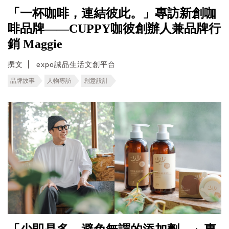
「一杯咖啡，連結彼此。」專訪新創咖
啡品牌——CUPPY咖彼創辦人兼品牌行
銷 Maggie
撰文
expo誠品生活文創平台
品牌故事
人物專訪
創意設計