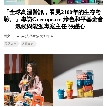
「全球高溫警訊，看見2100年的生存考
驗。」專訪Greenpeace 綠色和平基金會
——氣候與能源專案主任 張皪心
撰文
expo誠品生活文創平台
品牌故事
人物專訪