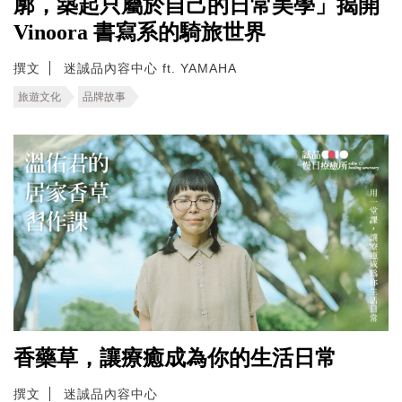
廓，築起只屬於自己的日常美學」揭開
Vinoora 書寫系的騎旅世界
撰文
迷誠品內容中心 ft. YAMAHA
旅遊文化
品牌故事
香藥草，讓療癒成為你的生活日常
撰文
迷誠品內容中心