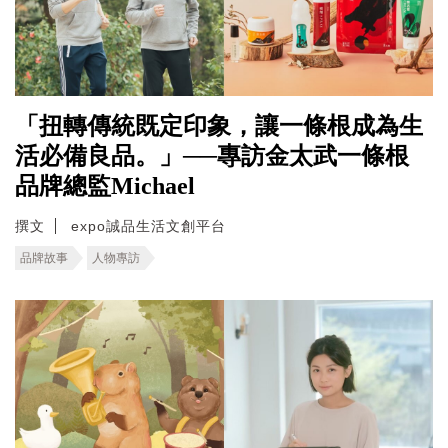
「扭轉傳統既定印象，讓一條根成為生
活必備良品。」──專訪金太武一條根
品牌總監Michael
撰文
expo誠品生活文創平台
品牌故事
人物專訪