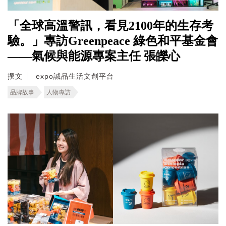
「全球高溫警訊，看見2100年的生存考
驗。」專訪Greenpeace 綠色和平基金會
——氣候與能源專案主任 張皪心
撰文
expo誠品生活文創平台
品牌故事
人物專訪