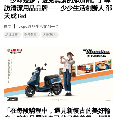
「少即是多，避免無謂的添加劑。」專
訪清潔用品品牌——少少生活創辦人 邵
天成Ted
撰文
expo誠品生活文創平台
品牌故事
香氛美容
人物專訪
「在每段騎程中，遇見新復古的美好輪