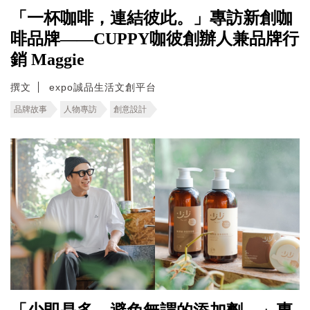
「一杯咖啡，連結彼此。」專訪新創咖
啡品牌——CUPPY咖彼創辦人兼品牌行
銷 Maggie
撰文
expo誠品生活文創平台
品牌故事
人物專訪
創意設計