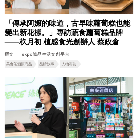
「傳承阿嬤的味道，古早味蘿蔔糕也能
變出新花樣。」專訪蔬食蘿蔔糕品牌
——杦月初 植感食光創辦人 蔡政倉
撰文
expo誠品生活文創平台
美食茶酒類商品
品牌故事
人物專訪