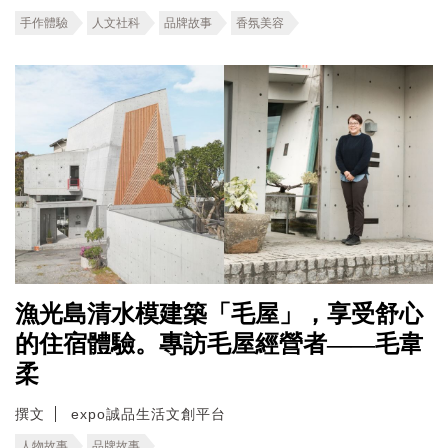
手作體驗
人文社科
品牌故事
香氛美容
漁光島清水模建築「毛屋」，享受舒心
的住宿體驗。專訪毛屋經營者——毛韋
柔
撰文
expo誠品生活文創平台
人物故事
品牌故事