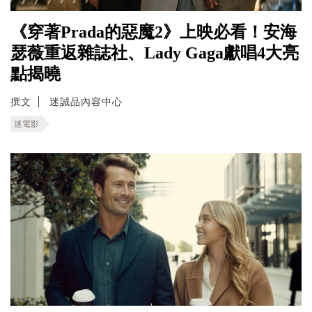
《穿著Prada的惡魔2》上映必看！安海
瑟薇重返雜誌社、Lady Gaga獻唱4大亮
點揭曉
撰文
迷誠品內容中心
迷電影