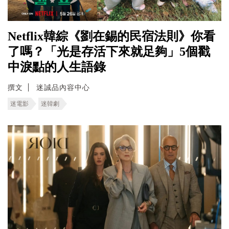
Netflix韓綜《劉在錫的民宿法則》你看
了嗎？「光是存活下來就足夠」5個戳
中淚點的人生語錄
撰文
迷誠品內容中心
迷電影
迷韓劇