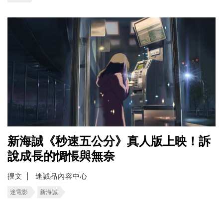
新海誠《秒速五公分》真人版上映！訴
說成長的惆悵與無奈
撰文
迷誠品內容中心
迷電影
新海誠