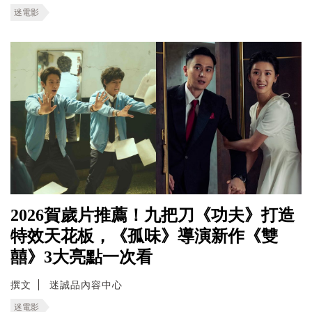
迷電影
2026賀歲片推薦！九把刀《功夫》打造
特效天花板，《孤味》導演新作《雙
囍》3大亮點一次看
撰文
迷誠品內容中心
迷電影