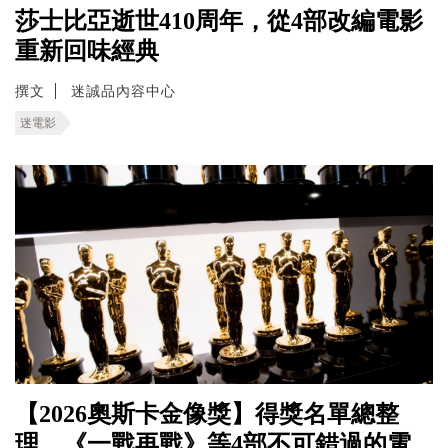
莎士比亞逝世410周年，從4部改編電影
重新回味經典
撰文
迷誠品內容中心
迷電影
【2026奧斯卡金像獎】得獎名單總整
理，《一戰再戰》等4部不可錯過的電