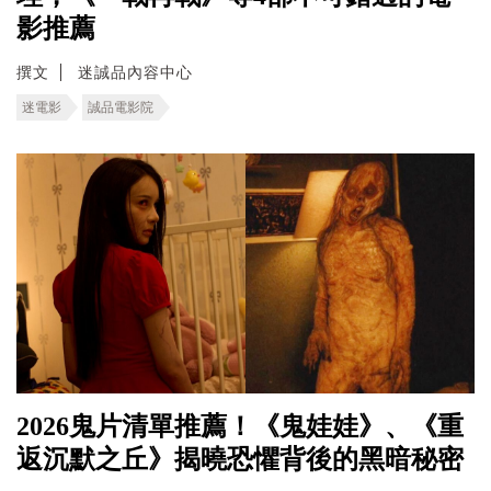
影推薦
撰文
迷誠品內容中心
迷電影
誠品電影院
2026鬼片清單推薦！《鬼娃娃》、《重
返沉默之丘》揭曉恐懼背後的黑暗秘密