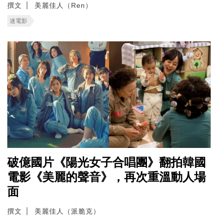
撰文
美麗佳人（Ren）
迷電影
破億國片《陽光女子合唱團》翻拍韓國
電影《美麗的聲音》，再次重溫動人場
面
撰文
美麗佳人（派脆克）