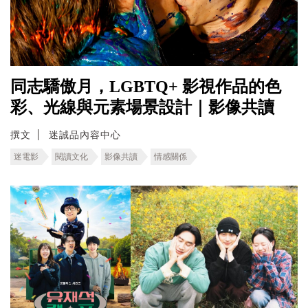
同志驕傲月，LGBTQ+ 影視作品的色
彩、光線與元素場景設計｜影像共讀
撰文
迷誠品內容中心
迷電影
閱讀文化
影像共讀
情感關係