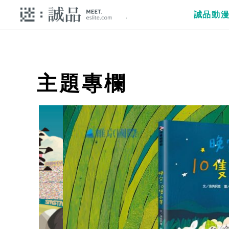
誠品動
主題專欄