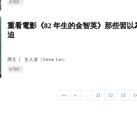
迷電影
重看電影《82 年生的金智英》那些習
迫
撰文
女人迷（Irene Lei）
迷電影
««
«
…
11
12
13
1