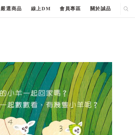
嚴選商品
線上DM
會員專區
關於誠品