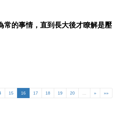
以為常的事情，直到長大後才瞭解是壓
4
15
16
17
18
19
20
…
»
»»