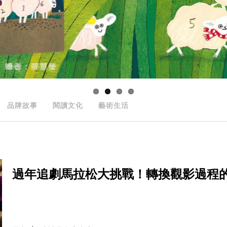
品牌故事
閱讀文化
藝術生活
過年追劇馬拉松大挑戰！轉換觀影過程