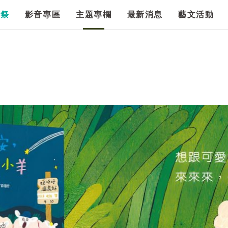
漫祭
影音專區
主題專欄
最新消息
藝文活動