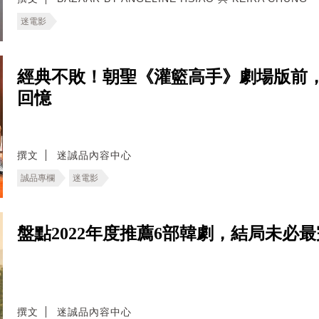
迷電影
經典不敗！朝聖《灌籃高手》劇場版前
回憶
撰文
迷誠品內容中心
誠品專欄
迷電影
盤點2022年度推薦6部韓劇，結局未必
撰文
迷誠品內容中心