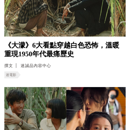
《大濛》6大看點穿越白色恐怖，溫暖
重現1950年代最痛歷史
撰文
迷誠品內容中心
迷電影