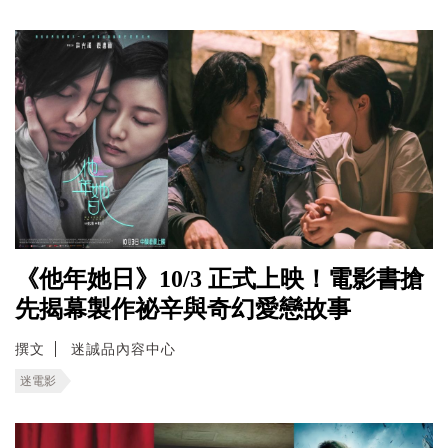
《他年她日》10/3 正式上映！電影書搶
先揭幕製作祕辛與奇幻愛戀故事
撰文
迷誠品內容中心
迷電影