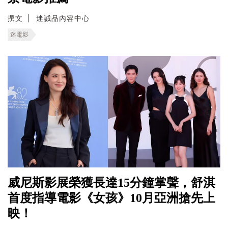
撰文
迷誠品內容中心
迷電影
威尼斯影展榮獲長達15分鐘掌聲，舒淇
首度指導電影《女孩》10月亞洲搶先上
映！