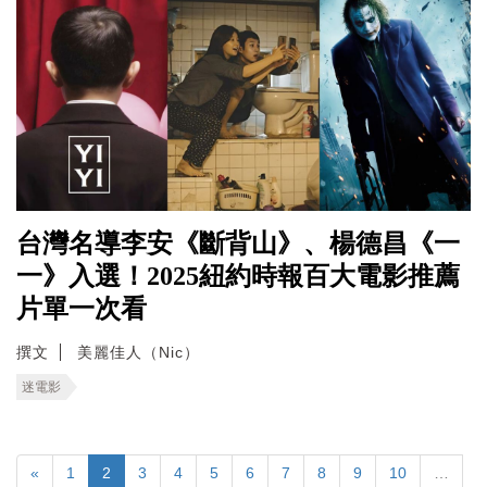
台灣名導李安《斷背山》、楊德昌《一
一》入選！2025紐約時報百大電影推薦
片單一次看
撰文
美麗佳人（Nic）
迷電影
«
1
2
3
4
5
6
7
8
9
10
…