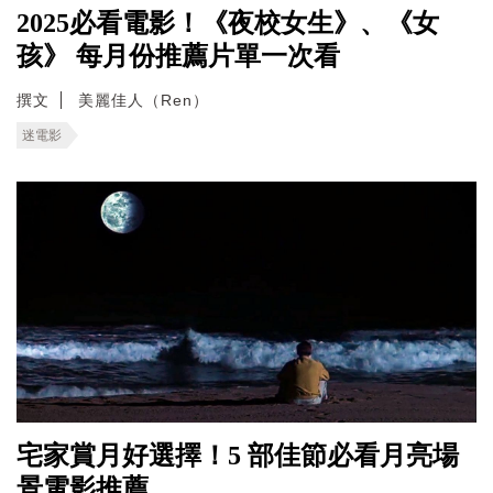
2025必看電影！《夜校女生》、《女
孩》 每月份推薦片單一次看
撰文
美麗佳人（Ren）
迷電影
宅家賞月好選擇！5 部佳節必看月亮場
景電影推薦