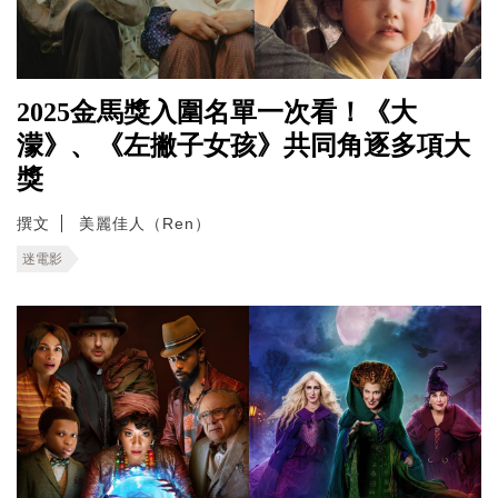
2025金馬獎入圍名單一次看！《大
濛》、《左撇子女孩》共同角逐多項大
獎
撰文
美麗佳人（Ren）
迷電影