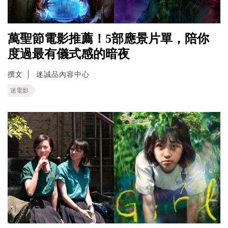
萬聖節電影推薦！5部應景片單，陪你
度過最有儀式感的暗夜
撰文
迷誠品內容中心
迷電影