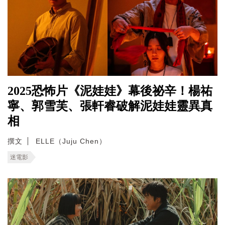
2025恐怖片《泥娃娃》幕後祕辛！楊祐
寧、郭雪芙、張軒睿破解泥娃娃靈異真
相
撰文
ELLE（Juju Chen）
迷電影