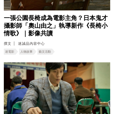
一張公園長椅成為電影主角？日本鬼才
攝影師「奧山由之」執導新作《長椅小
情歌》｜影像共讀
撰文
迷誠品內容中心
迷電影
人物故事
藝文活動