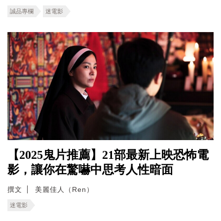
誠品專欄
迷電影
【2025鬼片推薦】21部最新上映恐怖電
影，讓你在驚嚇中思考人性暗面
撰文
美麗佳人（Ren）
迷電影