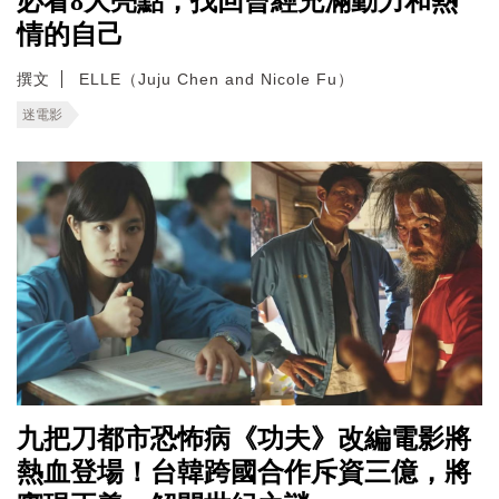
必看8大亮點，找回曾經充滿動力和熱
情的自己
撰文
ELLE（Juju Chen and Nicole Fu）
迷電影
九把刀都市恐怖病《功夫》改編電影將
熱血登場！台韓跨國合作斥資三億，將