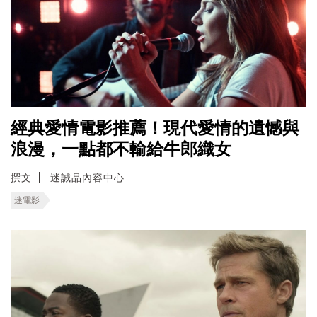
經典愛情電影推薦！現代愛情的遺憾與
浪漫，一點都不輸給牛郎織女
撰文
迷誠品內容中心
迷電影