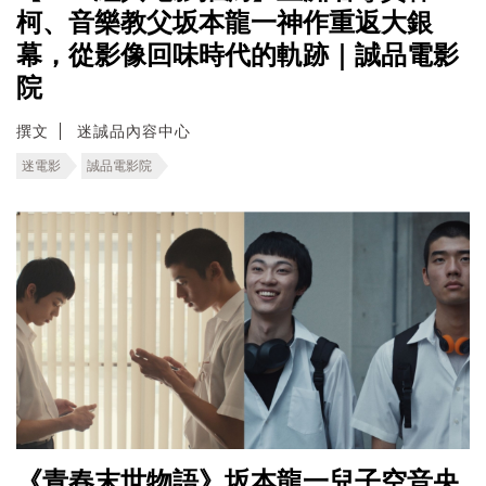
柯、音樂教父坂本龍一神作重返大銀
幕，從影像回味時代的軌跡｜誠品電影
院
撰文
迷誠品內容中心
迷電影
誠品電影院
《青春末世物語》坂本龍一兒子空音央