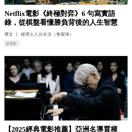
Netflix電影《終極對弈》6 句寫實語
錄，從棋盤看懂勝負背後的人生智慧
撰文
經理人八分生活（詹絜琋）
迷電影
【2025經典電影推薦】亞洲名導賈樟