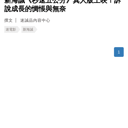
新海誠《秒速五公分》真人版上映！訴
說成長的惆悵與無奈
撰文
迷誠品內容中心
迷電影
新海誠
1