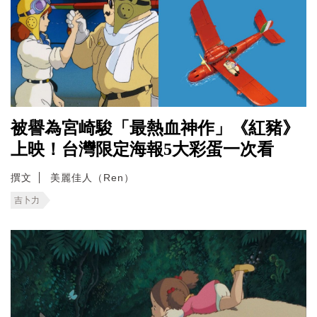
被譽為宮崎駿「最熱血神作」《紅豬》
上映！台灣限定海報5大彩蛋一次看
撰文
美麗佳人（Ren）
吉卜力