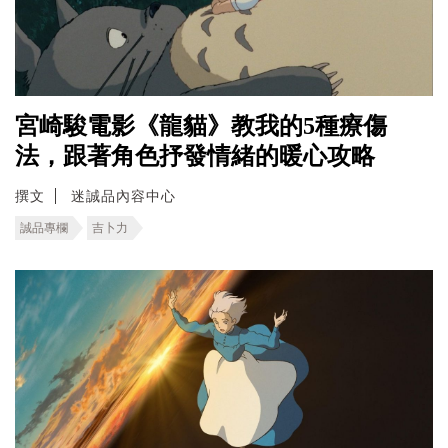
宮崎駿電影《龍貓》教我的5種療傷
法，跟著角色抒發情緒的暖心攻略
撰文
迷誠品內容中心
誠品專欄
吉卜力