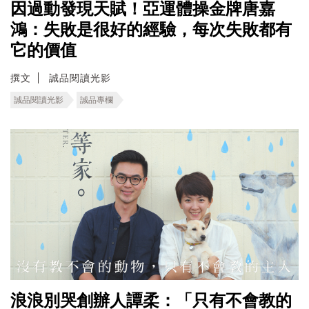
因過動發現天賦！亞運體操金牌唐嘉
鴻：失敗是很好的經驗，每次失敗都有
它的價值
撰文
誠品閱讀光影
誠品閱讀光影
誠品專欄
浪浪別哭創辦人譚柔：「只有不會教的