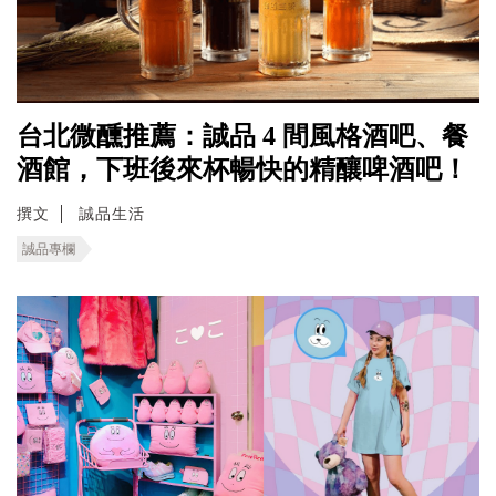
台北微醺推薦：誠品 4 間風格酒吧、餐
酒館，下班後來杯暢快的精釀啤酒吧！
撰文
誠品生活
誠品專欄