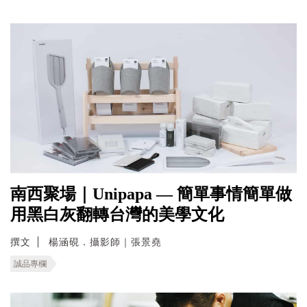
南西聚場｜Unipapa — 簡單事情簡單做
用黑白灰翻轉台灣的美學文化
撰文
楊涵硯．攝影師｜張景堯
誠品專欄