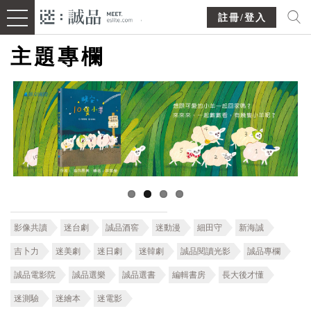
註冊/登入
主題專欄
影像共讀
迷台劇
誠品酒窖
迷動漫
細田守
新海誠
吉卜力
迷美劇
迷日劇
迷韓劇
誠品閱讀光影
誠品專欄
誠品電影院
誠品選樂
誠品選書
編輯書房
長大後才懂
迷測驗
迷繪本
迷電影