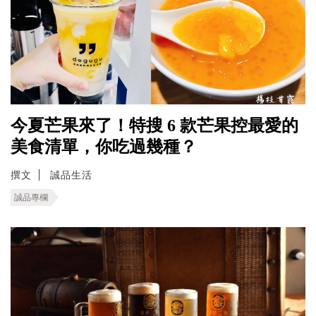
今夏芒果來了！特搜 6 款芒果控最愛的
美食清單，你吃過幾種？
撰文
誠品生活
誠品專欄