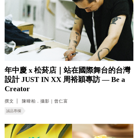
年中慶 x 松菸店｜站在國際舞台的台灣
設計 JUST IN XX 周裕穎專訪 — Be a
Creator
撰文
陳暐柏．攝影｜曾仁富
誠品專欄