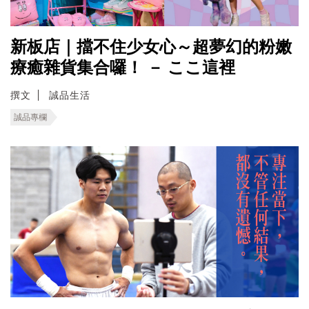
新板店｜擋不住少女心～超夢幻的粉嫩
療癒雜貨集合囉！ － ここ這裡
撰文
誠品生活
誠品專欄