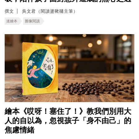
撰文
吳文君（閱讀盪鞦韆主筆）
迷繪本
圖像閱讀
繪本《哎呀！塞住了！》教我們別用大
人的自以為，忽視孩子「身不由己」的
焦慮情緒