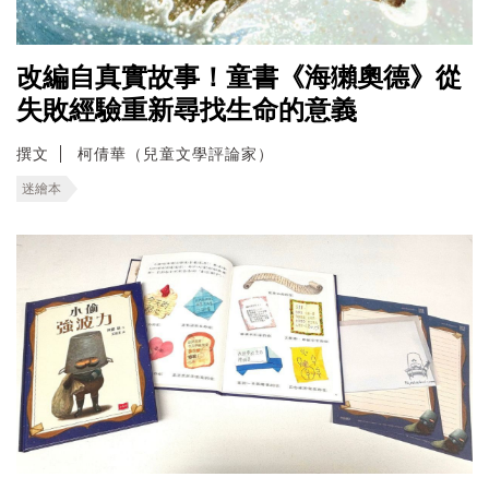
改編自真實故事！童書《海獺奧德》從
失敗經驗重新尋找生命的意義
撰文
柯倩華（兒童文學評論家）
迷繪本