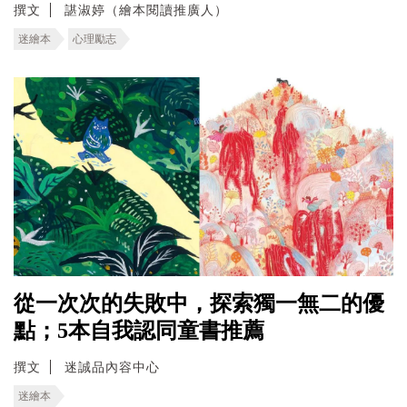
撰文
諶淑婷（繪本閱讀推廣人）
迷繪本
心理勵志
從一次次的失敗中，探索獨一無二的優
點；5本自我認同童書推薦
撰文
迷誠品內容中心
迷繪本