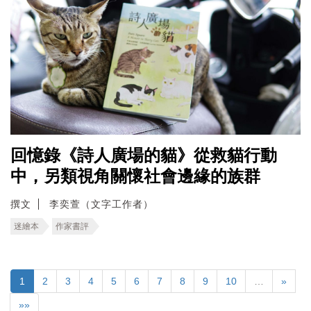
回憶錄《詩人廣場的貓》從救貓行動
中，另類視角關懷社會邊緣的族群
撰文
李奕萱（文字工作者）
迷繪本
作家書評
1
2
3
4
5
6
7
8
9
10
…
»
»»