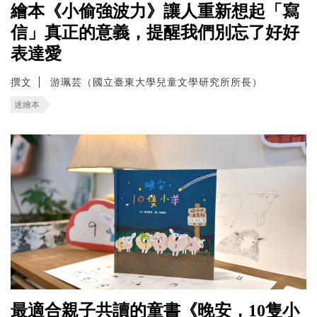
繪本《小偷強波力》讓人重新想起「寫
信」真正的意義，提醒我們別忘了好好
表達愛
撰文
游珮芸（國立臺東大學兒童文學研究所所長）
迷繪本
最適合親子共讀的童書《晚安，10隻小