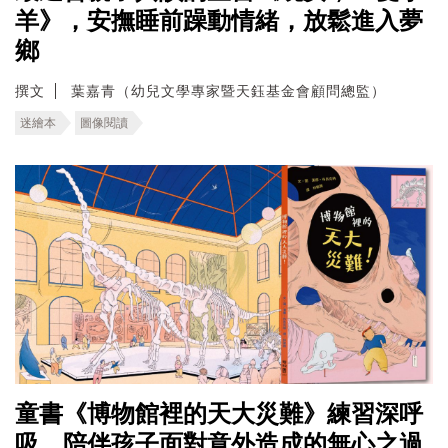
羊》，安撫睡前躁動情緒，放鬆進入夢
鄉
撰文
葉嘉青（幼兒文學專家暨天鈺基金會顧問總監）
迷繪本
圖像閱讀
童書《博物館裡的天大災難》練習深呼
吸，陪伴孩子面對意外造成的無心之過