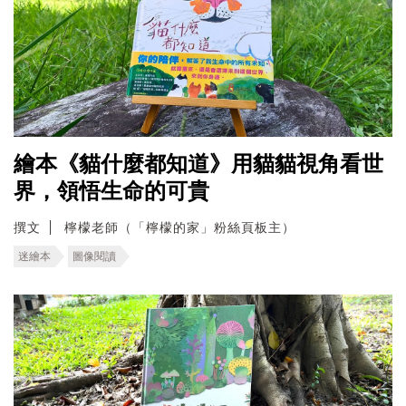
繪本《貓什麼都知道》用貓貓視角看世
界，領悟生命的可貴
撰文
檸檬老師（「檸檬的家」粉絲頁板主）
迷繪本
圖像閱讀