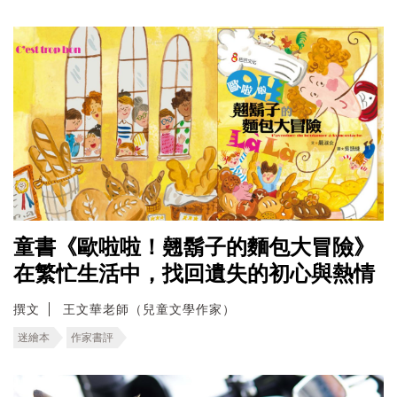
童書《歐啦啦！翹鬍子的麵包大冒險》
在繁忙生活中，找回遺失的初心與熱情
撰文
王文華老師（兒童文學作家）
迷繪本
作家書評