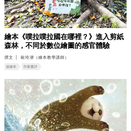
繪本《噗拉噗拉國在哪裡？》進入剪紙
森林，不同於數位繪圖的感官體驗
撰文
歐玲瀞（繪本教學講師）
迷繪本
作家書評