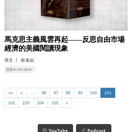
馬克思主義風雲再起——反思自由市場
經濟的美國閱讀現象
撰文
蘇逸如
提案on the desk
««
«
…
96
97
98
99
100
101
102
103
104
105
»