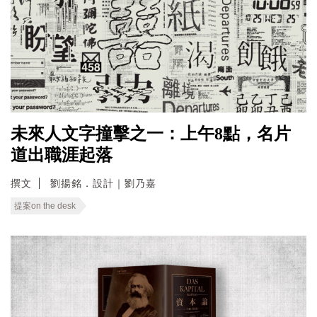
未來人文字撞擊之一：上午8點，名片
道出職涯起落
撰文
劉揚銘．設計｜劉乃嘉
提案on the desk