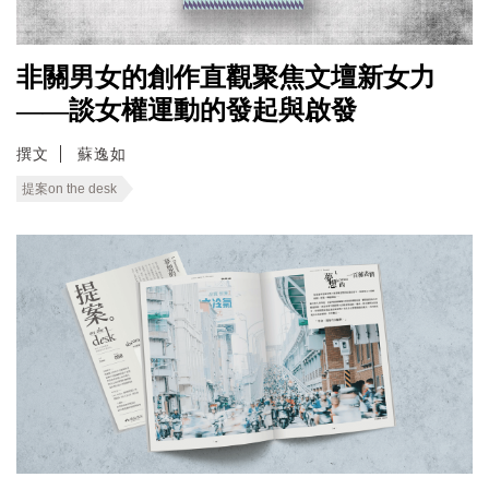
非關男女的創作直觀聚焦文壇新女力
——談女權運動的發起與啟發
撰文
蘇逸如
提案on the desk