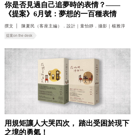
你是否見過自己追夢時的表情？——
《提案》6月號：夢想的一百種表情
撰文
陳夏民（客座主編）．設計｜童怡靜．攝影｜楊雅淳
提案on the desk
用規矩讓人大哭四次， 踏出受困於現下
之境的勇氣！