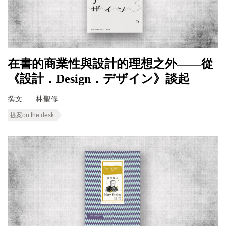
在書的商業性與設計的理想之外——從
《設計．Design．デザイン》談起
撰文
林聖修
提案on the desk