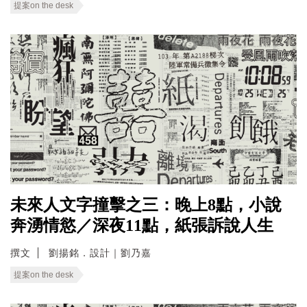
提案on the desk
未來人文字撞擊之三：晚上8點，小說
奔湧情慾／深夜11點，紙張訴說人生
撰文
劉揚銘．設計｜劉乃嘉
提案on the desk