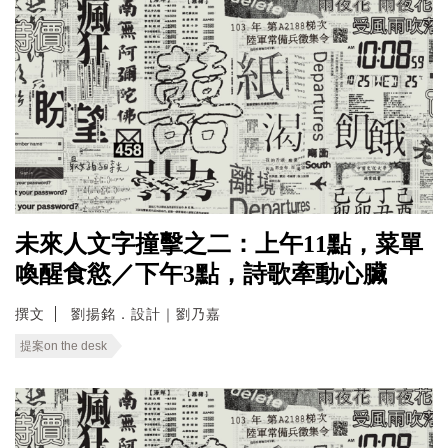
未來人文字撞擊之二：上午11點，菜單
喚醒食慾／下午3點，詩歌牽動心臟
撰文
劉揚銘．設計｜劉乃嘉
提案on the desk