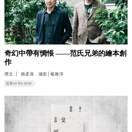
奇幻中帶有惆悵 ——范氏兄弟的繪本創
作
撰文
賴柔蒨．攝影│楊雅淳
提案on the desk