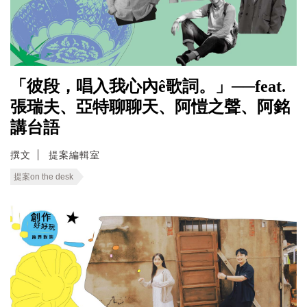
「彼段，唱入我心內ê歌詞。」──feat.
張瑞夫、亞特聊聊天、阿愷之聲、阿銘
講台語
撰文
提案編輯室
提案on the desk