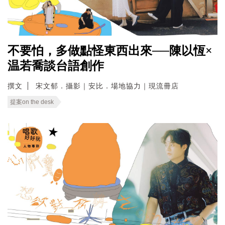
不要怕，多做點怪東西出來──陳以恆×
温若喬談台語創作
撰文
宋文郁．攝影｜安比．場地協力｜現流冊店
提案on the desk