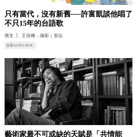
只有當代，沒有新舊──許富凱談他唱了
不只15年的台語歌
撰文
王信權．攝影｜安比
提案on the desk
藝術家最不可或缺的天賦是「共情能