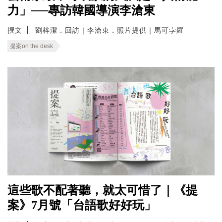
力」──專訪韓國導演李滄東
撰文
劉梓潔．回訪｜李滄東．照片提供｜馬可孛羅
提案on the desk
這些歌不配著聽，就太可惜了｜《提
案》7月號「台語歌好好玩」