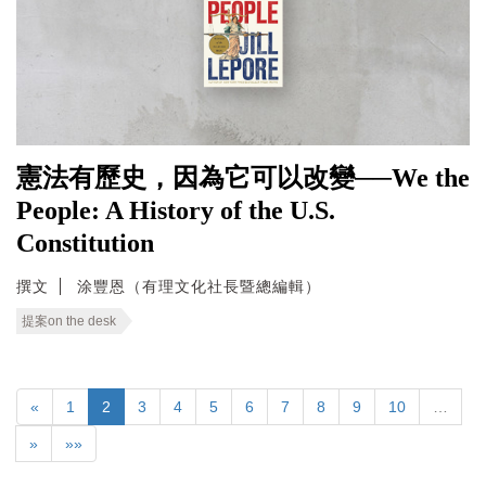
憲法有歷史，因為它可以改變──We the
People: A History of the U.S.
Constitution
撰文
涂豐恩（有理文化社長暨總編輯）
提案on the desk
«
1
2
3
4
5
6
7
8
9
10
…
»
»»