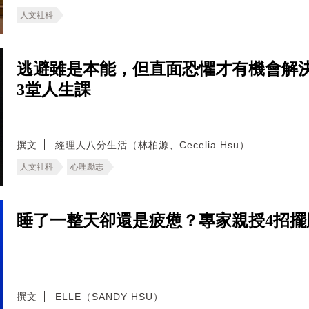
人文社科
逃避雖是本能，但直面恐懼才有機會解
3堂人生課
撰文
經理人八分生活（林柏源、Cecelia Hsu）
人文社科
心理勵志
睡了一整天卻還是疲憊？專家親授4招擺
撰文
ELLE（SANDY HSU）