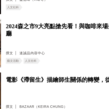
人文社科
2024森之市9大亮點搶先看！與咖啡來
廳
撰文
迷誠品內容中心
藝文活動
人文社科
電影《滯留生》描繪師生關係的轉變，
撰文
BAZAAR（KEIRA CHUNG）