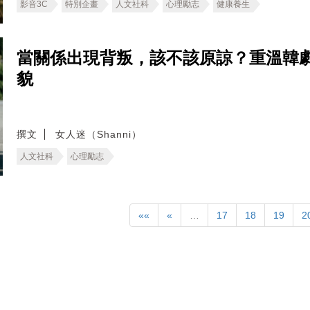
影音3C
特別企畫
人文社科
心理勵志
健康養生
當關係出現背叛，該不該原諒？重溫韓
貌
撰文
女人迷（Shanni）
人文社科
心理勵志
««
«
…
17
18
19
2