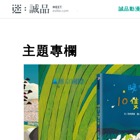
誠品動
主題專欄