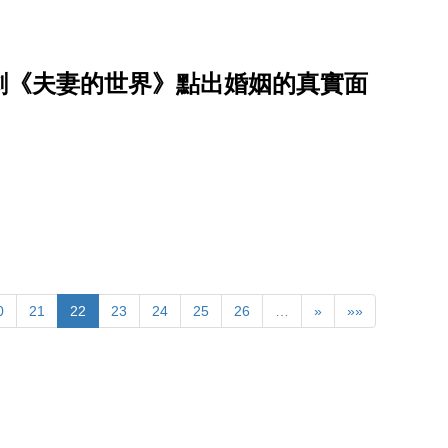
劇《夫妻的世界》點出婚姻的真實面
0
21
22
23
24
25
26
…
»
»»