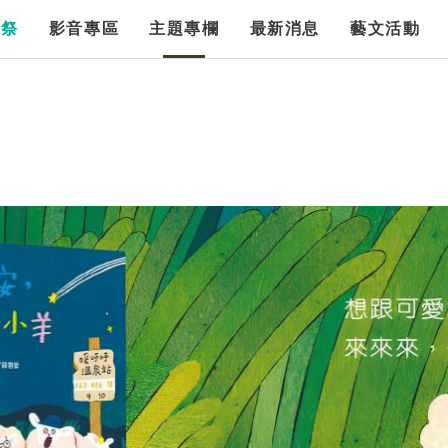
漫祭
影音專區
主題專欄
最新消息
藝文活動