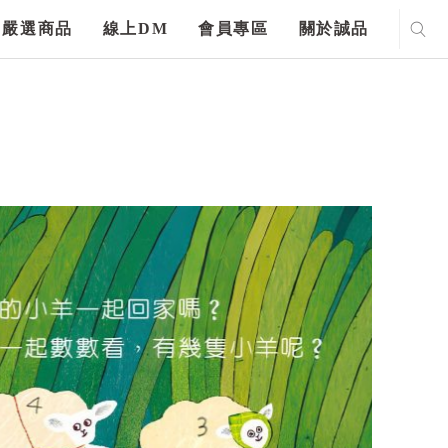
嚴選商品
線上DM
會員專區
關於誠品