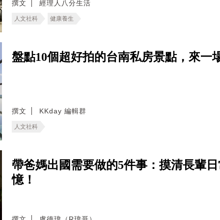
撰文
經理人八分生活
人文社科
健康養生
盤點10個超好拍的台南私房景點，來一
撰文
KKday 編輯群
人文社科
帶爸媽出國需要做的5件事：摸清長輩
憶！
撰文
盧德瑋（R瑋哥）