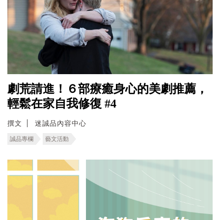
劇荒請進！６部療癒身心的美劇推薦，
輕鬆在家自我修復 #4
撰文
迷誠品內容中心
誠品專欄
藝文活動