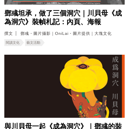
鄧彧坦承，做了三個洞穴｜川貝母《成
為洞穴》裝幀札記：內頁、海報
撰文
鄧彧・圖片攝影｜OniLai・圖片提供｜大塊文化
閱讀文化
藝文活動
與川貝母一起《成為洞穴》｜鄧彧的裝