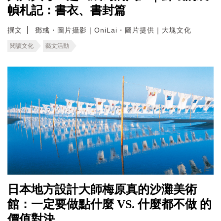
幀札記：書衣、書封篇
撰文
鄧彧・圖片攝影｜OniLai・圖片提供｜大塊文化
閱讀文化
藝文活動
日本地方設計大師梅原真的沙灘美術
館：一定要做點什麼 VS. 什麼都不做 的
價值對決