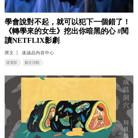
學會說對不起，就可以犯下一個錯了！
《轉學來的女生》挖出你暗黑的心 #閱
讀NETFLIX影劇
撰文
迷誠品內容中心
迷電影
藝文活動