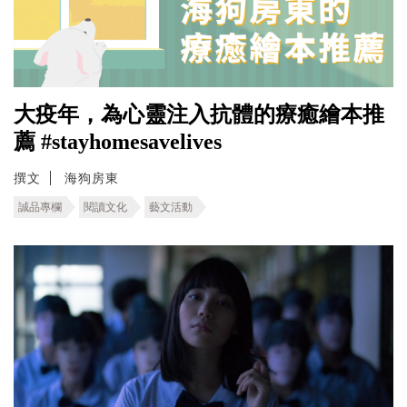
大疫年，為心靈注入抗體的療癒繪本推
薦 #stayhomesavelives
撰文
海狗房東
誠品專欄
閱讀文化
藝文活動