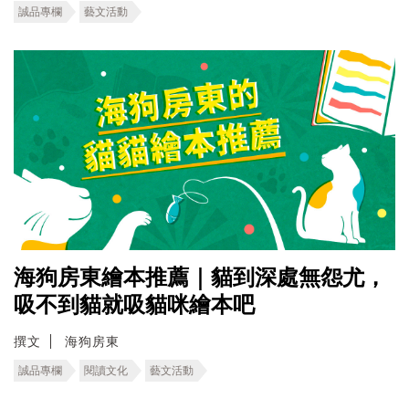
誠品專欄
藝文活動
海狗房東繪本推薦｜貓到深處無怨尤，
吸不到貓就吸貓咪繪本吧
撰文
海狗房東
誠品專欄
閱讀文化
藝文活動