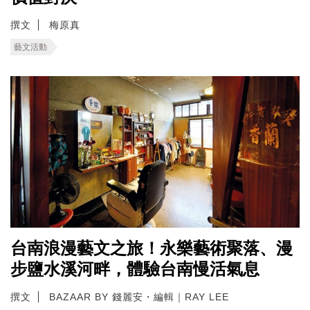
撰文
梅原真
藝文活動
台南浪漫藝文之旅！永樂藝術聚落、漫
步鹽水溪河畔，體驗台南慢活氣息
撰文
BAZAAR BY 錢麗安・編輯｜RAY LEE