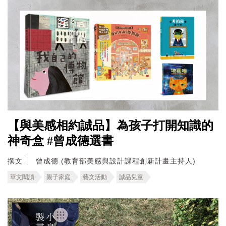
【與美感相約誠品】為孩子打開知識的
神奇盒 #曾成德選書
撰文
曾成德 (教育部美感與設計課程創新計畫主持人)
華文閱讀
親子家庭
藝文活動
誠品兒童