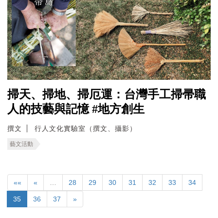
掃天、掃地、掃厄運：台灣手工掃帚職
人的技藝與記憶 #地方創生
撰文
行人文化實驗室（撰文、攝影）
藝文活動
««
«
…
28
29
30
31
32
33
34
35
36
37
»