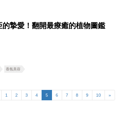
亞的摯愛！翻開最療癒的植物圖鑑
香氛美容
1
2
3
4
5
6
7
8
9
10
»