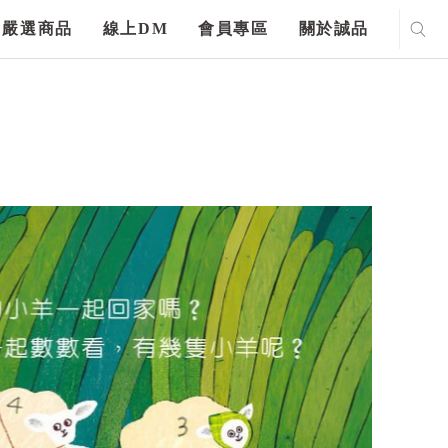
嚴選商品
線上DM
會員專區
關於誠品