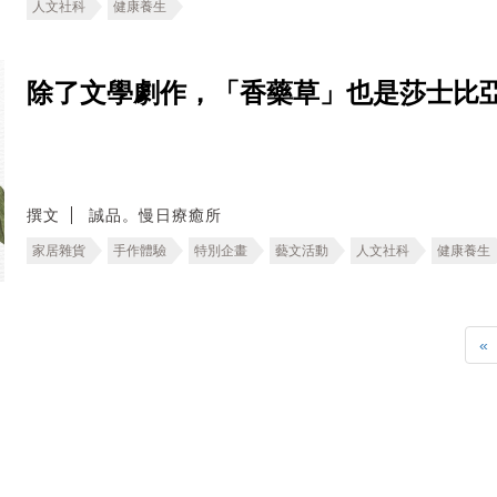
人文社科
健康養生
除了文學劇作，「香藥草」也是莎士比
撰文
誠品。慢日療癒所
家居雜貨
手作體驗
特別企畫
藝文活動
人文社科
健康養生
«