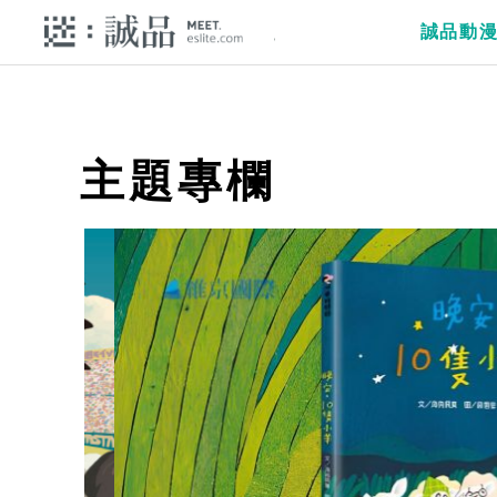
誠品動
主題專欄