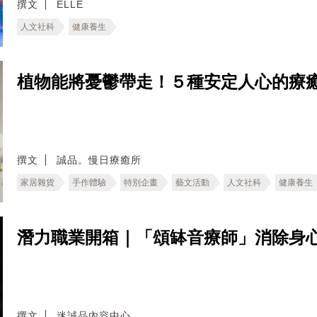
撰文
ELLE
人文社科
健康養生
植物能將憂鬱帶走！５種安定人心的療
撰文
誠品。慢日療癒所
家居雜貨
手作體驗
特別企畫
藝文活動
人文社科
健康養生
潛力職業開箱｜「頌缽音療師」消除身
撰文
迷誠品內容中心