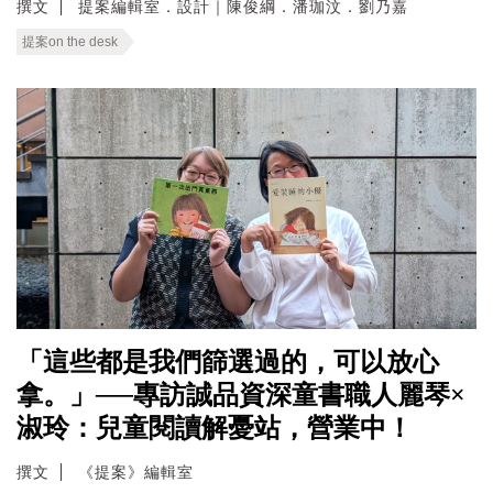
撰文
提案編輯室．設計｜陳俊綱．潘珈汶．劉乃嘉
提案on the desk
「這些都是我們篩選過的，可以放心
拿。」──專訪誠品資深童書職人麗琴×
淑玲：兒童閱讀解憂站，營業中！
撰文
《提案》編輯室