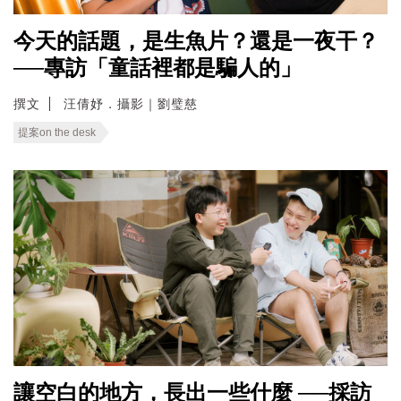
今天的話題，是生魚片？還是一夜干？
──專訪「童話裡都是騙人的」
撰文
汪倩妤．攝影｜劉璧慈
提案on the desk
讓空白的地方，長出一些什麼 ──採訪