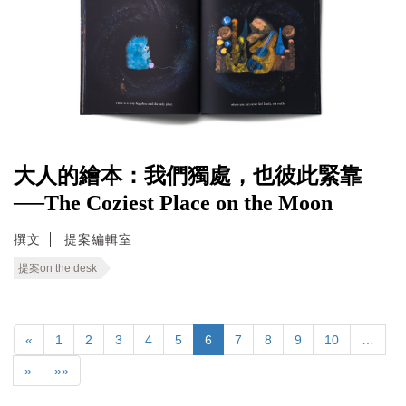
大人的繪本：我們獨處，也彼此緊靠
──The Coziest Place on the Moon
撰文
提案編輯室
提案on the desk
«
1
2
3
4
5
6
7
8
9
10
…
»
»»