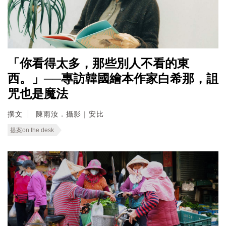
「你看得太多，那些別人不看的東
西。」──專訪韓國繪本作家白希那，詛
咒也是魔法
撰文
陳雨汝．攝影｜安比
提案on the desk