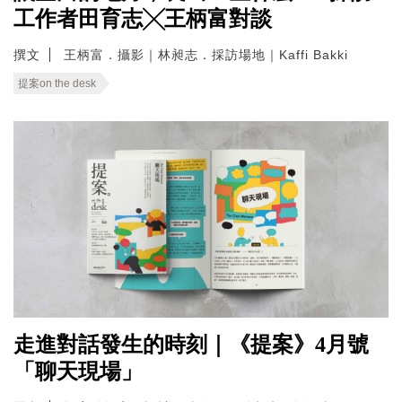
工作者田育志╳王柄富對談
撰文
王柄富．攝影｜林昶志．採訪場地｜Kaffi Bakki
提案on the desk
走進對話發生的時刻｜《提案》4月號
「聊天現場」