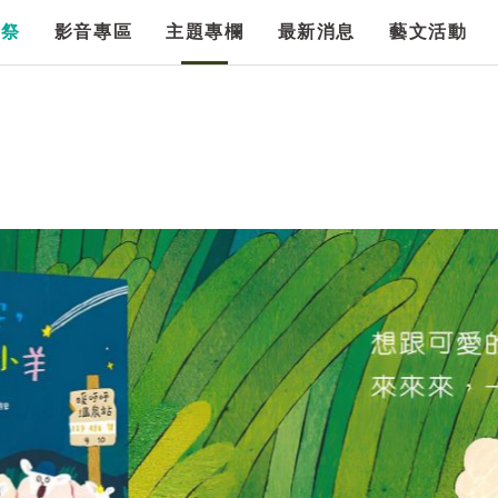
漫祭
影音專區
主題專欄
最新消息
藝文活動