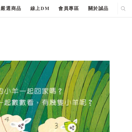
嚴選商品
線上DM
會員專區
關於誠品