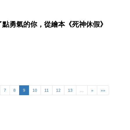
了點勇氣的你，從繪本《死神休假》
7
8
9
10
11
12
13
…
»
»»