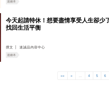
迷繪本
今天起請特休！想要盡情享受人生卻少
找回生活平衡
撰文
迷誠品內容中心
迷繪本
««
«
…
4
5
6