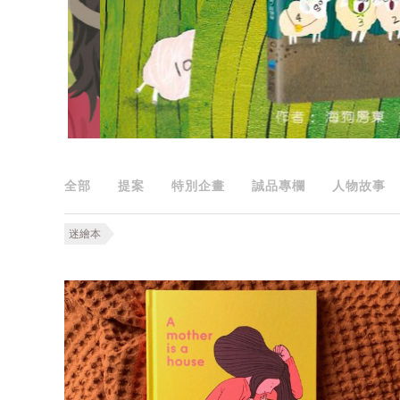
全部
提案
特別企畫
誠品專欄
人物故事
迷繪本