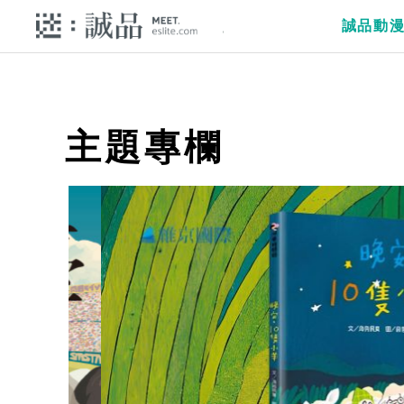
誠品動
主題專欄