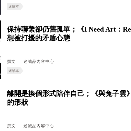
迷繪本
保持聯繫卻仍舊孤單；《I Need Art：Real
想被打擾的矛盾心態
撰文
迷誠品內容中心
迷繪本
離開是換個形式陪伴自己；《與兔子雲》
的形狀
撰文
迷誠品內容中心