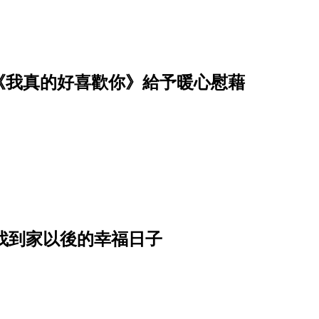
《我真的好喜歡你》給予暖心慰藉
繪找到家以後的幸福日子