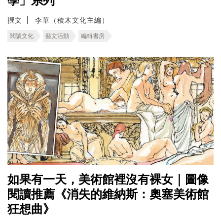
學」系列
撰文
李華（積木文化主編）
閱讀文化
藝文活動
編輯書房
如果有一天，美術館裡沒有裸女｜圖像
閱讀推薦《消失的維納斯：奧塞美術館
狂想曲》