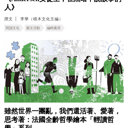
人》
撰文
李華（積木文化主編）
閱讀文化
藝文活動
編輯書房
雖然世界一團亂，我們還活著、愛著，
思考著：法國全齡哲學繪本「輕讀哲