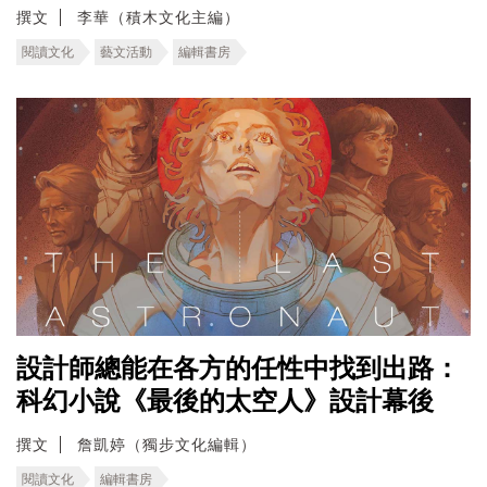
撰文
李華（積木文化主編）
閱讀文化
藝文活動
編輯書房
設計師總能在各方的任性中找到出路：
科幻小說《最後的太空人》設計幕後
撰文
詹凱婷（獨步文化編輯）
閱讀文化
編輯書房