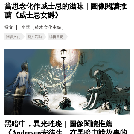
當思念化作威士忌的滋味｜圖像閱讀推
薦《威士忌女爵》
撰文
李華（積木文化主編）
閱讀文化
藝文活動
編輯書房
黑暗中，異光璀璨｜圖像閱讀推薦
《Andersen安徒生，在黑暗中說故事的