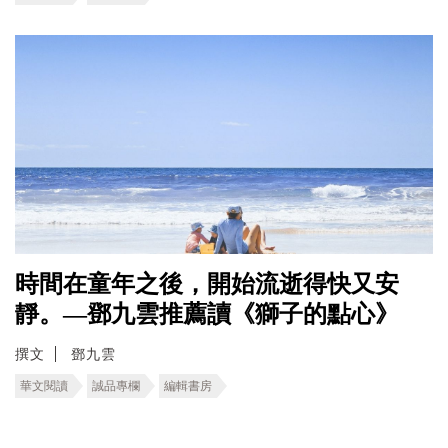
時間在童年之後，開始流逝得快又安
靜。—鄧九雲推薦讀《獅子的點心》
撰文
鄧九雲
華文閱讀
誠品專欄
編輯書房