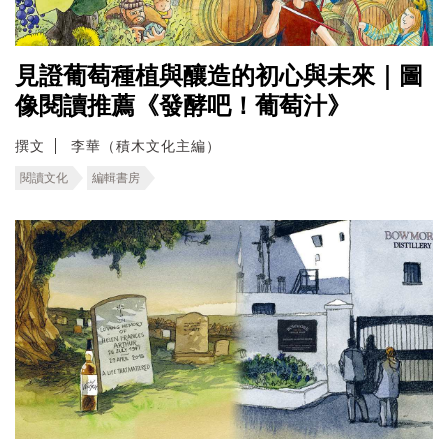
見證葡萄種植與釀造的初心與未來｜圖
像閱讀推薦《發酵吧！葡萄汁》
撰文
李華（積木文化主編）
閱讀文化
編輯書房