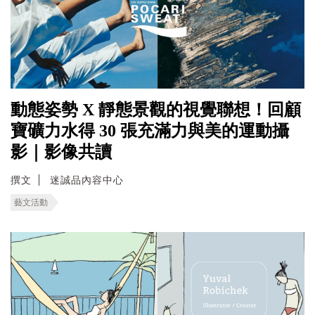
動態姿勢 X 靜態景觀的視覺聯想！回顧
寶礦力水得 30 張充滿力與美的運動攝
影｜影像共讀
撰文
迷誠品內容中心
藝文活動