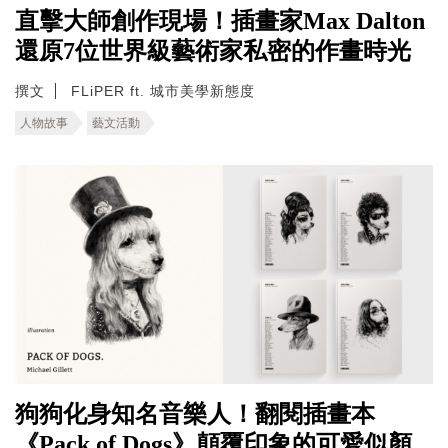
直擊大師創作現場！插畫家Max Dalton
還原7位世界級藝術家私密的作畫時光
撰文
FLiPER ft. 城市美學新態度
人物故事
藝文活動
狗狗化身知名音樂人！翻閱插畫本
《Pack of Dogs》顛覆印象的可愛似顏