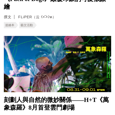
繪
撰文
FLiPER（云 ʕ•͡-•ʔฅ）
迷繪本
藝文活動
刻劃人與自然的微妙關係——H+T《萬
象森羅》8月首登雲門劇場