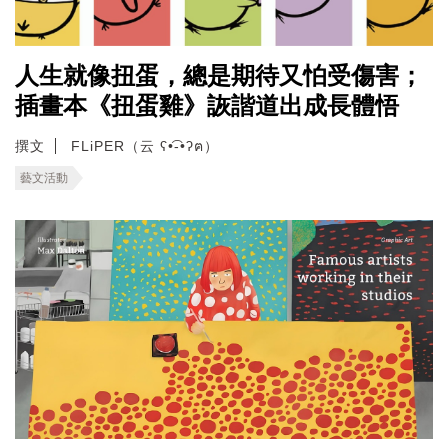
人生就像扭蛋，總是期待又怕受傷害；
插畫本《扭蛋雞》詼諧道出成長體悟
撰文
FLiPER（云 ʕ•͡-•ʔฅ）
藝文活動