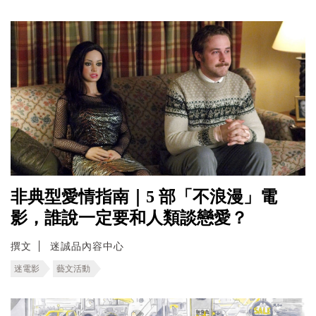
非典型愛情指南｜5 部「不浪漫」電
影，誰說一定要和人類談戀愛？
撰文
迷誠品內容中心
迷電影
藝文活動