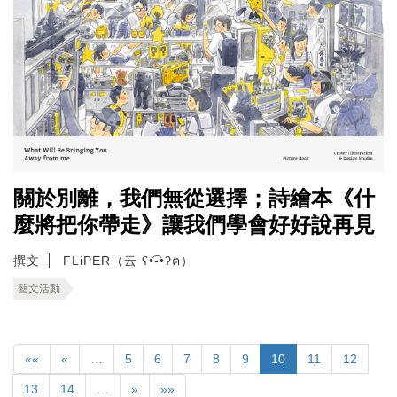
關於別離，我們無從選擇；詩繪本《什
麼將把你帶走》讓我們學會好好說再見
撰文
FLiPER（云 ʕ•͡-•ʔฅ）
藝文活動
««
«
…
5
6
7
8
9
10
11
12
13
14
…
»
»»