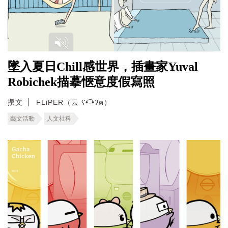
墜入夏日Chill感世界，插畫家Yuval
Robichek描摹愜意度假寫照
撰文
FLiPER（云 ʕ•͡-•ʔฅ）
藝文活動
人文社科