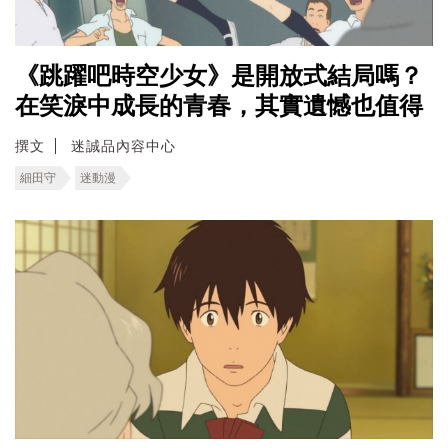
《跳躍吧時空少女》是開放式結局嗎？
在笑淚中成長的青春，其實遺憾也值得
撰文
迷誠品內容中心
細田守
迷動漫