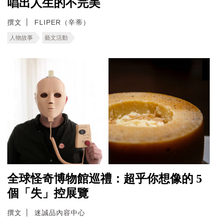
唱出人生的不完美
撰文
FLIPER（辛蒂）
人物故事
藝文活動
全球怪奇博物館巡禮：超乎你想像的 5
個「失」控展覽
撰文
迷誠品內容中心