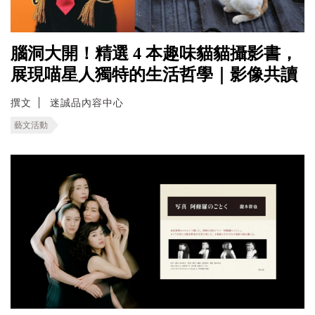
腦洞大開！精選 4 本趣味貓貓攝影書，
展現喵星人獨特的生活哲學｜影像共讀
撰文
迷誠品內容中心
藝文活動