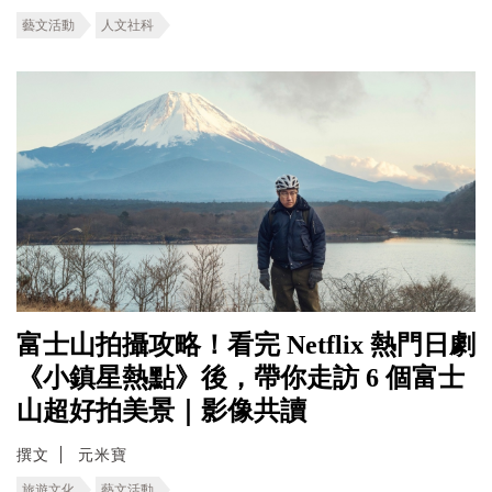
藝文活動
人文社科
富士山拍攝攻略！看完 Netflix 熱門日劇
《小鎮星熱點》後，帶你走訪 6 個富士
山超好拍美景｜影像共讀
撰文
元米寶
旅遊文化
藝文活動