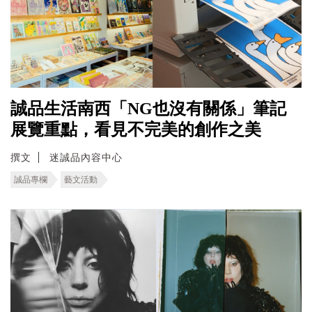
誠品生活南西「NG也沒有關係」筆記
展覽重點，看見不完美的創作之美
撰文
迷誠品內容中心
誠品專欄
藝文活動