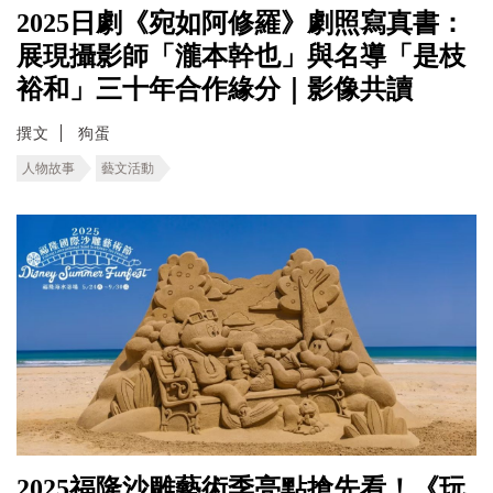
2025日劇《宛如阿修羅》劇照寫真書：
展現攝影師「瀧本幹也」與名導「是枝
裕和」三十年合作緣分｜影像共讀
撰文
狗蛋
人物故事
藝文活動
2025福隆沙雕藝術季亮點搶先看！《玩