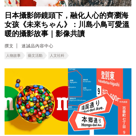
日本攝影師鏡頭下，融化人心的齊瀏海
女孩《未來ちゃん》：川島小鳥可愛溫
暖的攝影故事｜影像共讀
撰文
迷誠品內容中心
人物故事
藝文活動
人文社科