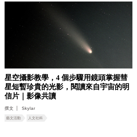
星空攝影教學，4 個步驟用鏡頭掌握彗
星短暫珍貴的光影，閱讀來自宇宙的明
信片｜影像共讀
撰文
Skylar
藝文活動
人文社科