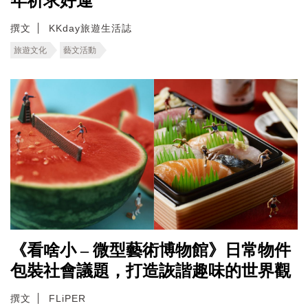
年祈求好運
撰文
KKday旅遊生活誌
旅遊文化
藝文活動
《看啥小 – 微型藝術博物館》日常物件
包裝社會議題，打造詼諧趣味的世界觀
撰文
FLiPER