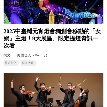
2025中臺灣元宵燈會獨創會移動的「女
媧」主燈！9大展區、限定提燈資訊一
次看
撰文
美麗佳人（Benny）
旅遊文化
藝文活動