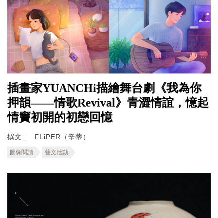
插畫家YUANCHi描繪舞台劇《我為你
押韻——情歌Revival》青澀情誼，憶起
情竇初開的初戀回憶
撰文
FLiPER（辛蒂）
圖像閱讀
藝文活動