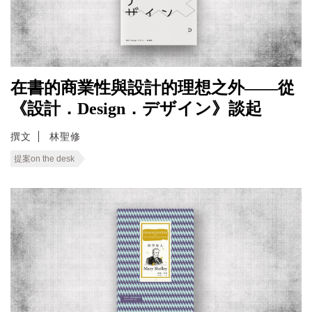
在書的商業性與設計的理想之外——從
《設計．Design．デザイン》談起
撰文
林聖修
提案on the desk