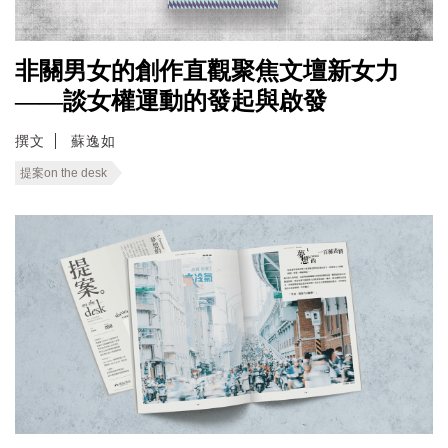
非關男女的創作直觀聚焦文壇新女力
——談女權運動的發起與啟發
撰文
蘇逸如
提案on the desk