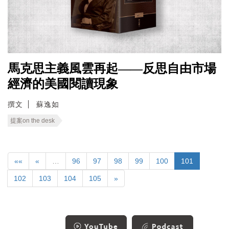
馬克思主義風雲再起——反思自由市場
經濟的美國閱讀現象
撰文
蘇逸如
提案on the desk
««
«
…
96
97
98
99
100
101
102
103
104
105
»