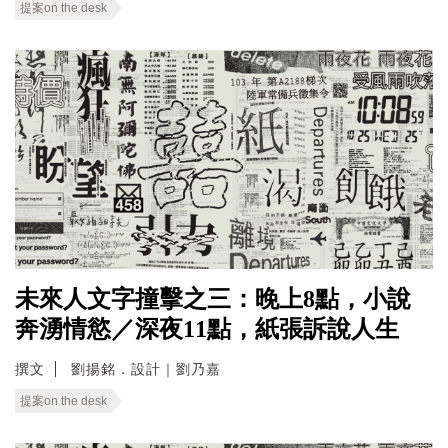
提案on the desk
未來人文字撞擊之三：晚上8點，小說
奔湧情慾／深夜11點，紙張訴說人生
撰文
劉揚銘．設計｜劉乃嘉
提案on the desk