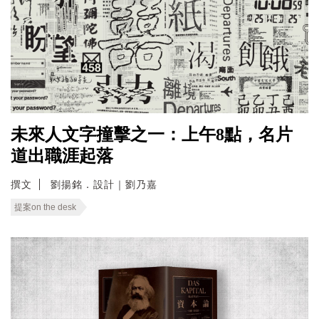
未來人文字撞擊之一：上午8點，名片
道出職涯起落
撰文
劉揚銘．設計｜劉乃嘉
提案on the desk