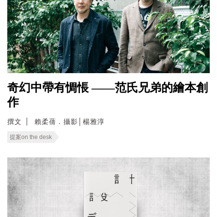
奇幻中帶有惆悵 ——范氏兄弟的繪本創
作
撰文
賴柔蒨．攝影│楊雅淳
提案on the desk