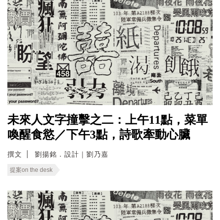
未來人文字撞擊之二：上午11點，菜單
喚醒食慾／下午3點，詩歌牽動心臟
撰文
劉揚銘．設計｜劉乃嘉
提案on the desk