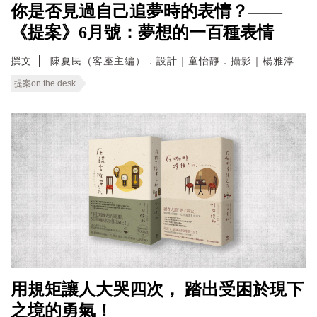
你是否見過自己追夢時的表情？——
《提案》6月號：夢想的一百種表情
撰文
陳夏民（客座主編）．設計｜童怡靜．攝影｜楊雅淳
提案on the desk
用規矩讓人大哭四次， 踏出受困於現下
之境的勇氣！