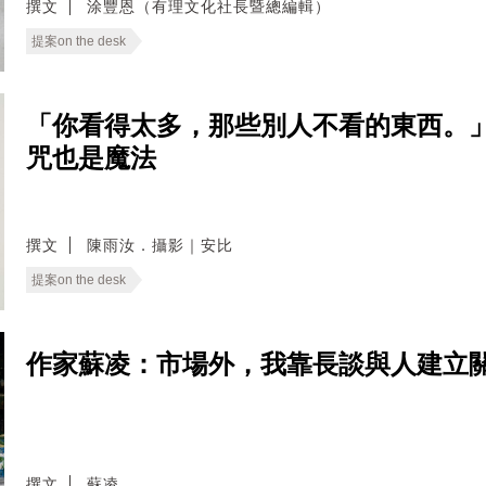
撰文
涂豐恩（有理文化社長暨總編輯）
提案on the desk
「你看得太多，那些別人不看的東西。
咒也是魔法
撰文
陳雨汝．攝影｜安比
提案on the desk
作家蘇凌：市場外，我靠長談與人建立
撰文
蘇凌