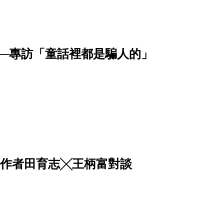
─專訪「童話裡都是騙人的」
工作者田育志╳王柄富對談