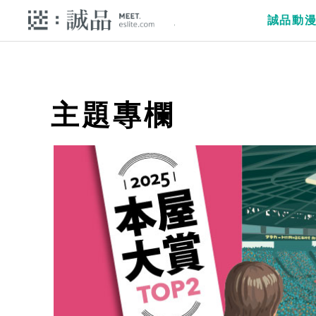
誠品動
主題專欄