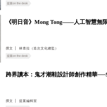
提案on the desk
《明日音》Mong Tong——人工智
撰文
林查拉（造次文化總監）
提案on the desk
跨界讀本：鬼才潮鞋設計師創作精華──Salehe B
撰文
提案編輯室