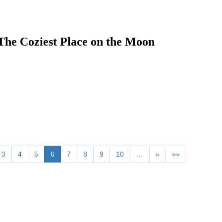
st Place on the Moon
3
4
5
6
7
8
9
10
…
»
»»