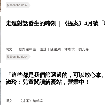
提案on the desk
走進對話發生的時刻｜《提案》4月號「
撰文
提案編輯室．設計｜陳俊綱．潘珈汶．劉乃嘉
提案on the desk
「這些都是我們篩選過的，可以放心拿。
淑玲：兒童閱讀解憂站，營業中！
撰文
《提案》編輯室