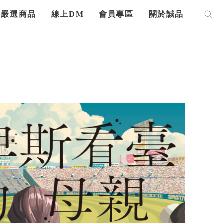
嚴選商品
線上DM
會員專區
關於誠品