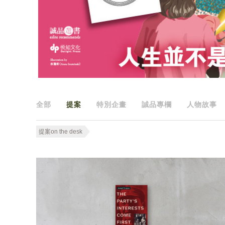
全部
提案
特別企畫
誠品專欄
人物故事
提案on the desk