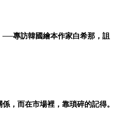
」──專訪韓國繪本作家白希那，詛
關係，而在市場裡，靠瑣碎的記得。