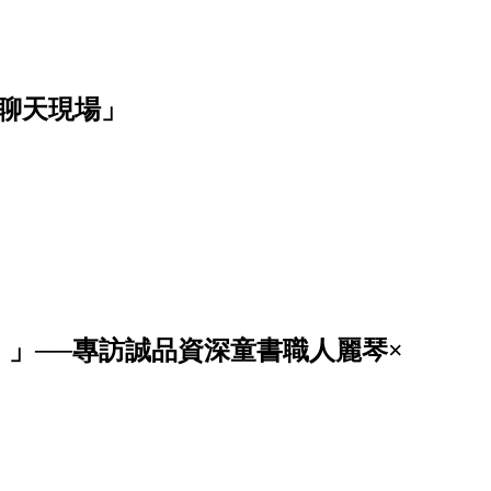
聊天現場」
」──專訪誠品資深童書職人麗琴×