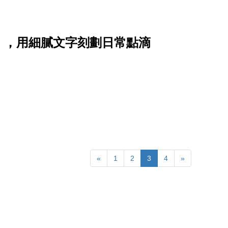
》，用細膩文字刻劃日常點滴
«
1
2
3
4
»