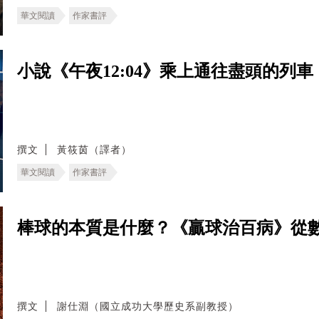
華文閱讀
作家書評
小說《午夜12:04》乘上通往盡頭的列
撰文
黃筱茵（譯者）
華文閱讀
作家書評
棒球的本質是什麼？《贏球治百病》從
撰文
謝仕淵（國立成功大學歷史系副教授）