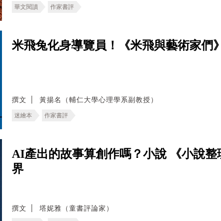
華文閱讀
作家書評
米飛兔化身導覽員！《米飛與藝術家們
撰文
黃揚名（輔仁大學心理學系副教授）
迷繪本
作家書評
AI產出的故事算創作嗎？小說 《小說
界
撰文
塔妮雅（童書評論家）