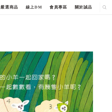
嚴選商品
線上DM
會員專區
關於誠品