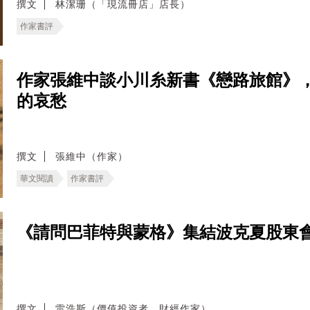
撰文
林潔珊（「現流冊店」店長）
作家書評
作家張維中談小川糸新書《戀路旅館》
的哀愁
撰文
張維中（作家）
華文閱讀
作家書評
《請問巴菲特與蒙格》集結波克夏股東會
撰文
雷浩斯（價值投資者、財經作家）