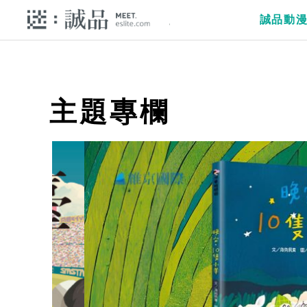
誠品動
主題專欄