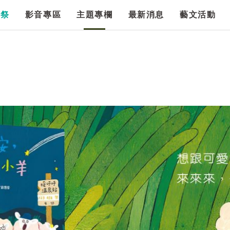
漫祭
影音專區
主題專欄
最新消息
藝文活動