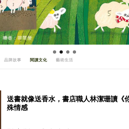
品牌故事
閱讀文化
藝術生活
送書就像送香水，書店職人林潔珊讀《
殊情感