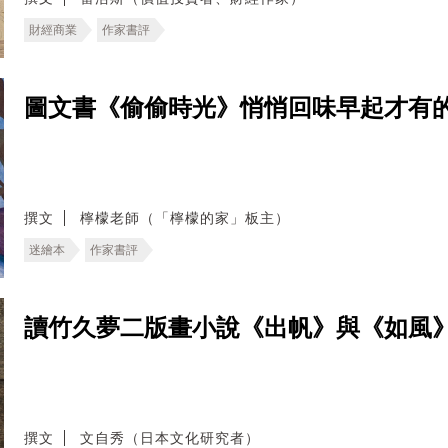
財經商業
作家書評
圖文書《偷偷時光》悄悄回味早起才有
撰文
檸檬老師（「檸檬的家」板主）
迷繪本
作家書評
讀竹久夢二版畫小說《出帆》與《如風
撰文
文自秀（日本文化研究者）