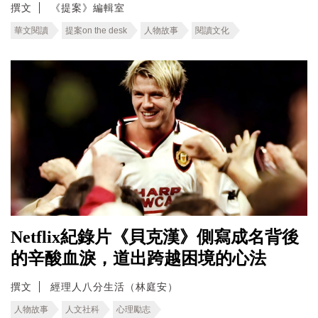
撰文
《提案》編輯室
華文閱讀
提案on the desk
人物故事
閱讀文化
Netflix紀錄片《貝克漢》側寫成名背後
的辛酸血淚，道出跨越困境的心法
撰文
經理人八分生活（林庭安）
人物故事
人文社科
心理勵志