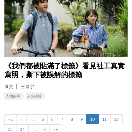
《我們都被貼滿了標籤》看見社工真實
寫照，撕下被誤解的標籤
撰文
王晨宇
人物故事
人文社科
««
«
…
5
6
7
8
9
10
11
12
13
14
…
»
»»