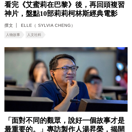
看完《艾蜜莉在巴黎》後，再回頭複習
神片，盤點10部莉莉柯林斯經典電影
撰文
ELLE（ SYLVIA CHENG）
人物故事
人文社科
「面對不同的觀眾，說好一個故事才是
最重要的。」專訪製作人湯昇榮，揭開