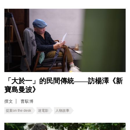
「大於一」的民間傳統——訪楊澤《新
寶島曼波》
撰文
曹馭博
提案on the desk
迷電影
人物故事