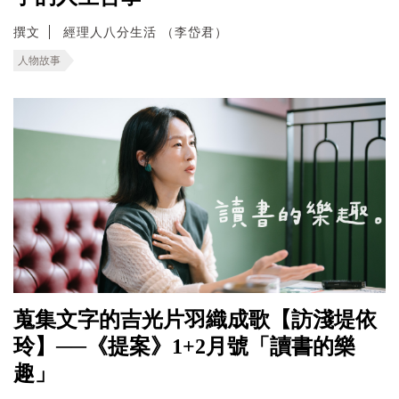
撰文
經理人八分生活 （李岱君）
人物故事
蒐集文字的吉光片羽織成歌【訪淺堤依
玲】──《提案》1+2月號「讀書的樂
趣」