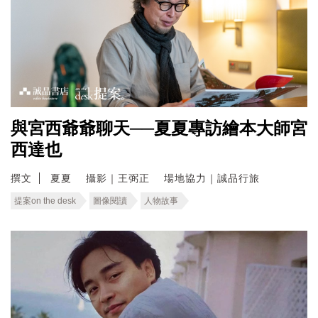
與宮西爺爺聊天──夏夏專訪繪本大師宮
西達也
撰文
夏夏 攝影｜王弼正 場地協力｜誠品行旅
提案on the desk
圖像閱讀
人物故事