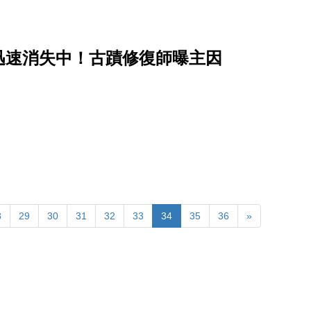
迅速消失中！古蹟修復師曝主因
8
29
30
31
32
33
34
35
36
»