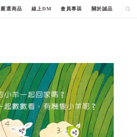
嚴選商品
線上DM
會員專區
關於誠品