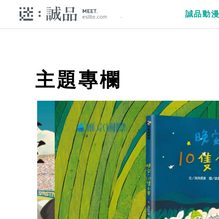
誠品動
主題專欄