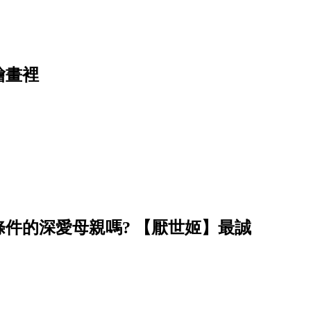
繪畫裡
件的深愛母親嗎? 【厭世姬】最誠