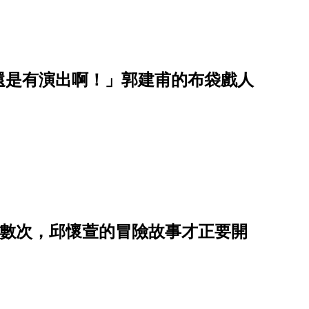
還是有演出啊！」郭建甫的布袋戲人
了無數次，邱懷萱的冒險故事才正要開