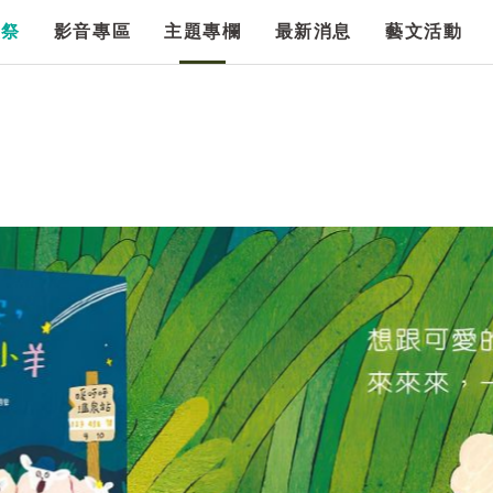
漫祭
影音專區
主題專欄
最新消息
藝文活動