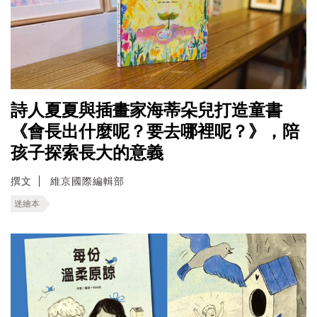
詩人夏夏與插畫家海蒂朵兒打造童書
《會長出什麼呢？要去哪裡呢？》，陪
孩子探索長大的意義
撰文
維京國際編輯部
迷繪本