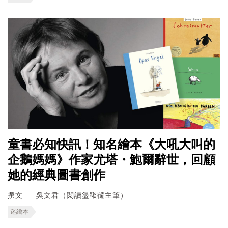
童書必知快訊！知名繪本《大吼大叫的
企鵝媽媽》作家尤塔・鮑爾辭世，回顧
她的經典圖書創作
撰文
吳文君（閱讀盪鞦韆主筆）
迷繪本