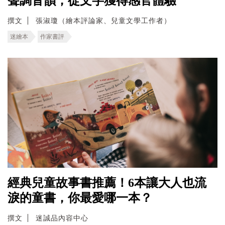
聲調音韻，從文字獲得感官體驗
撰文
張淑瓊（繪本評論家、兒童文學工作者）
迷繪本
作家書評
經典兒童故事書推薦！6本讓大人也流
淚的童書，你最愛哪一本？
撰文
迷誠品內容中心