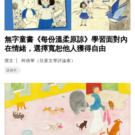
無字童書《每份溫柔原諒》學習面對內
在情緒，選擇寬恕他人獲得自由
撰文
柯倩華（兒童文學評論家）
迷繪本