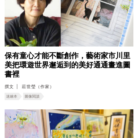
保有童心才能不斷創作，藝術家市川里
美把環遊世界邂逅到的美好通通畫進圖
書裡
撰文
莊世瑩（作家）
迷繪本
圖像閱讀