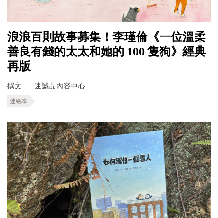
浪浪百則故事募集！李瑾倫《一位溫柔
善良有錢的太太和她的 100 隻狗》經典
再版
撰文
迷誠品內容中心
迷繪本