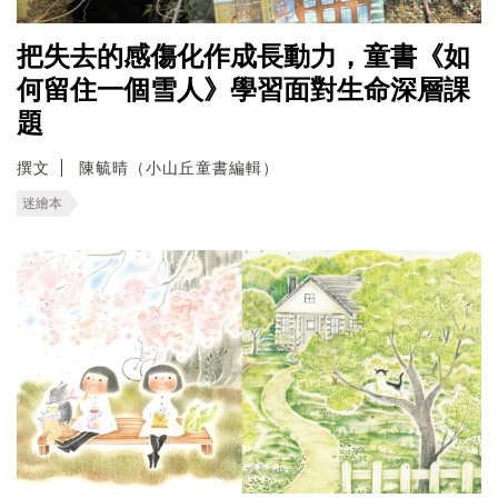
把失去的感傷化作成長動力，童書《如
何留住一個雪人》學習面對生命深層課
題
撰文
陳毓晴（小山丘童書編輯）
迷繪本