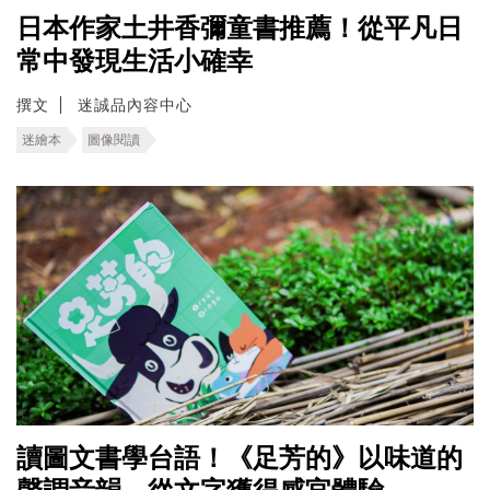
日本作家土井香彌童書推薦！從平凡日
常中發現生活小確幸
撰文
迷誠品內容中心
迷繪本
圖像閱讀
讀圖文書學台語！《足芳的》以味道的