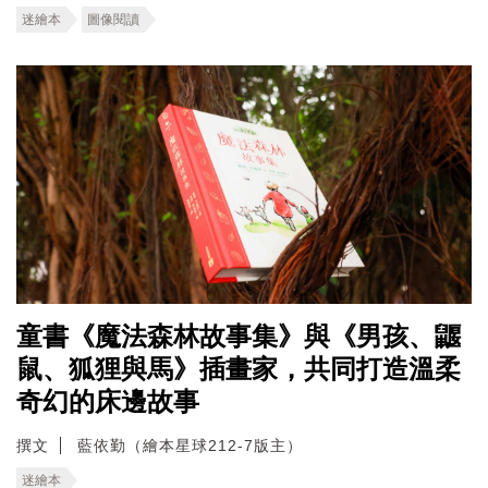
迷繪本
圖像閱讀
童書《魔法森林故事集》與《男孩、鼴
鼠、狐狸與馬》插畫家，共同打造溫柔
奇幻的床邊故事
撰文
藍依勤（繪本星球212-7版主）
迷繪本