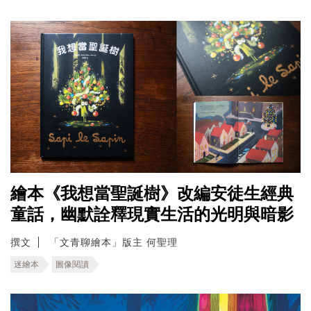
繪本《我想當聖誕樹》改編安徒生經典
童話，幽默詮釋現實生活的光明與暗影
撰文
「文青聊繪本」版主 何聖理
迷繪本
圖像閱讀