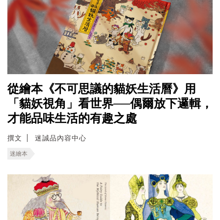
從繪本《不可思議的貓妖生活曆》用
「貓妖視角」看世界──偶爾放下邏輯，
才能品味生活的有趣之處
撰文
迷誠品內容中心
迷繪本