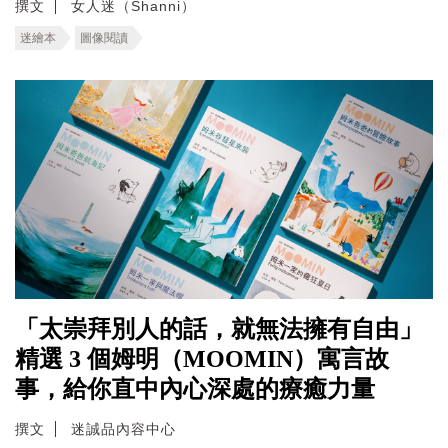
撰文
女人迷（Shanni）
迷繪本
圖像閱讀
「太崇拜別人的話，就無法擁有自由」
精選 3 個姆明（MOOMIN）寓言故
事，給你直中內心深處的療癒力量
撰文
迷誠品內容中心