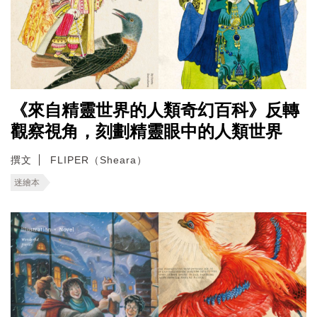
《來自精靈世界的人類奇幻百科》反轉
觀察視角，刻劃精靈眼中的人類世界
撰文
FLIPER（Sheara）
迷繪本