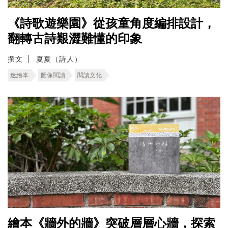
《詩歌遊樂園》從孩童角度編排設計，
翻轉古詩艱澀難懂的印象
撰文
夏夏（詩人）
迷繪本
圖像閱讀
閱讀文化
繪本《牆外的牆》突破層層心牆，探索