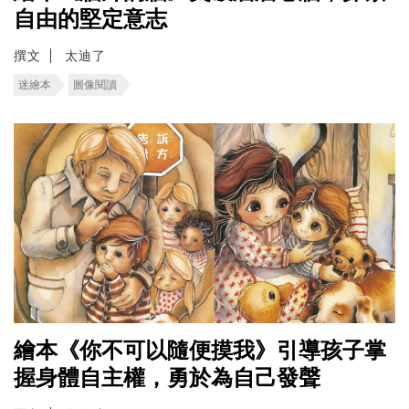
自由的堅定意志
撰文
太迪了
迷繪本
圖像閱讀
繪本《你不可以隨便摸我》引導孩子掌
握身體自主權，勇於為自己發聲