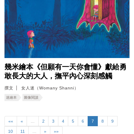
幾米繪本《但願有一天你會懂》獻給勇
敢長大的大人，撫平內心深刻感觸
撰文
女人迷（Womany Shanni）
迷繪本
圖像閱讀
««
«
…
2
3
4
5
6
7
8
9
10
11
…
»
»»