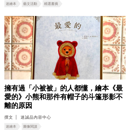
迷繪本
藝文活動
精選書摘
擁有過「小被被」的人都懂，繪本《最
愛的》小熊和那件有帽子的斗篷形影不
離的原因
撰文
迷誠品內容中心
迷繪本
圖像閱讀