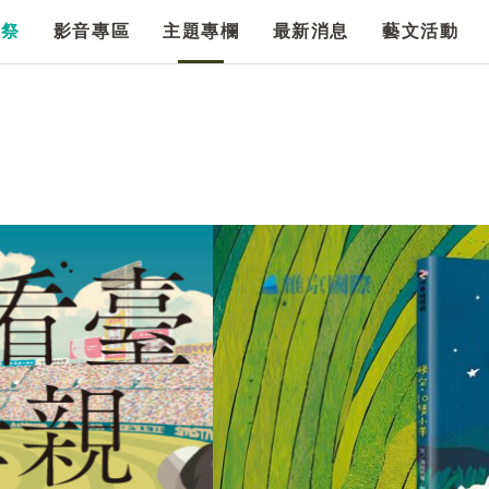
漫祭
影音專區
主題專欄
最新消息
藝文活動