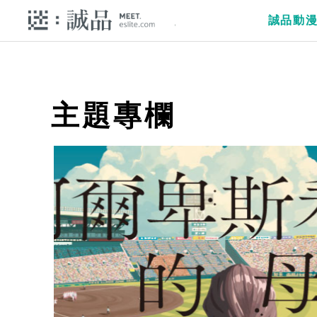
誠品動
主題專欄