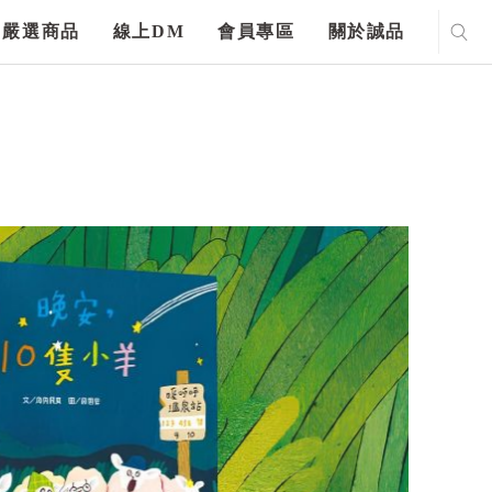
嚴選商品
線上DM
會員專區
關於誠品