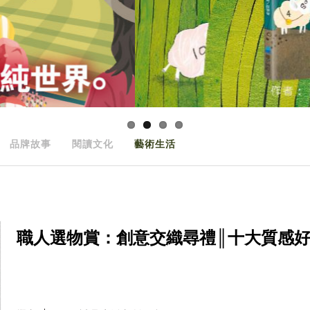
品牌故事
閱讀文化
藝術生活
職人選物賞：創意交織尋禮║十大質感