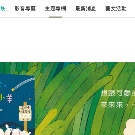
漫祭
影音專區
主題專欄
最新消息
藝文活動