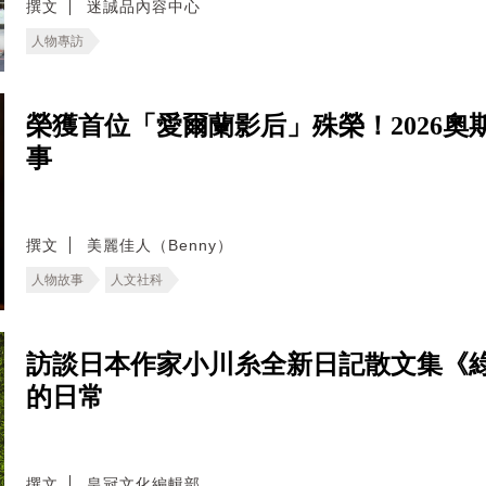
撰文
迷誠品內容中心
人物專訪
榮獲首位「愛爾蘭影后」殊榮！2026奧
事
撰文
美麗佳人（Benny）
人物故事
人文社科
訪談日本作家小川糸全新日記散文集《
的日常
撰文
皇冠文化編輯部