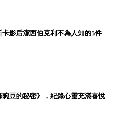
斯卡影后潔西伯克利不為人知的5件
綠豌豆的秘密》，紀錄心靈充滿喜悅