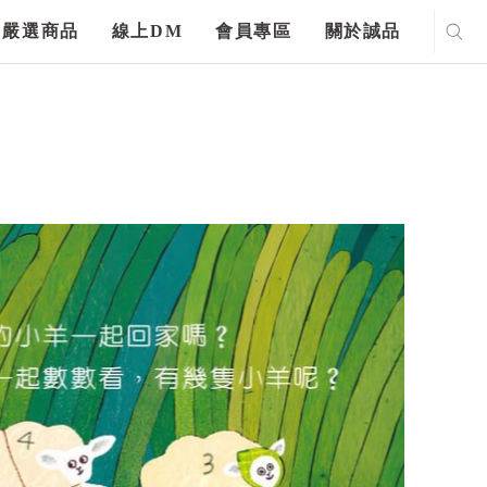
嚴選商品
線上DM
會員專區
關於誠品