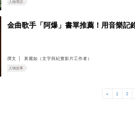
人物專訪
金曲歌手「阿爆」書單推薦！用音樂記
撰文
黃麗如（文字與紀實影片工作者）
人物故事
«
1
2