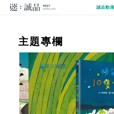
誠品動
主題專欄