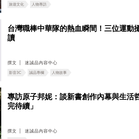
旅遊文化
人物專訪
台灣職棒中華隊的熱血瞬間！三位運動
讀
撰文
迷誠品內容中心
影音3C
誠品專欄
人物故事
專訪原子邦妮：談新書創作內幕與生活
完待續」
撰文
迷誠品內容中心