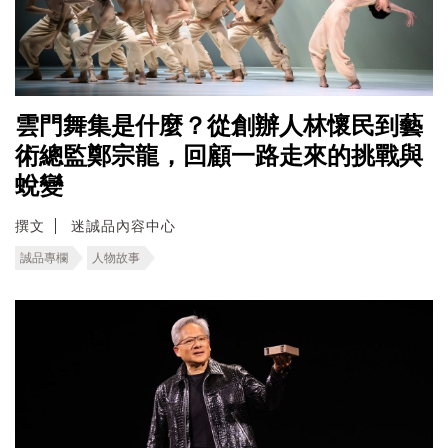
雲門舞集是什麼？從創辦人林懷民到藝
術總監鄭宗龍，回顧一路走來的挑戰與
蛻變
撰文
迷誠品內容中心
誠品專欄
人物故事