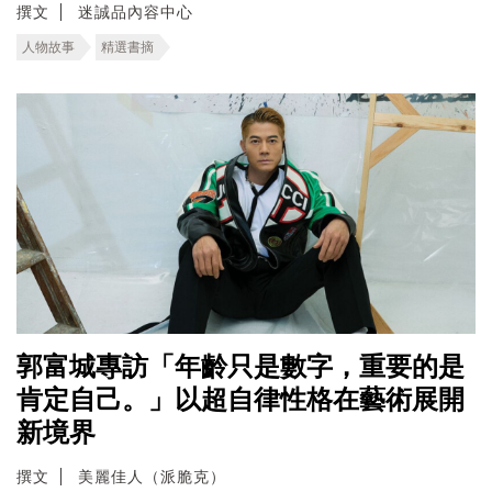
撰文
迷誠品內容中心
人物故事
精選書摘
郭富城專訪「年齡只是數字，重要的是
肯定自己。」以超自律性格在藝術展開
新境界
撰文
美麗佳人（派脆克）