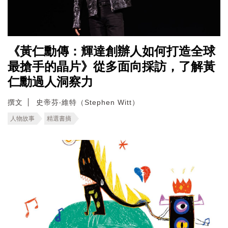
《黃仁勳傳：輝達創辦人如何打造全球
最搶手的晶片》從多面向採訪，了解黃
仁勳過人洞察力
撰文
史帝芬‧維特（Stephen Witt）
人物故事
精選書摘