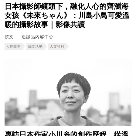
日本攝影師鏡頭下，融化人心的齊瀏海
女孩《未來ちゃん》：川島小鳥可愛溫
暖的攝影故事｜影像共讀
撰文
迷誠品內容中心
人物故事
藝文活動
人文社科
專訪日本作家小川糸的創作歷程，從溫