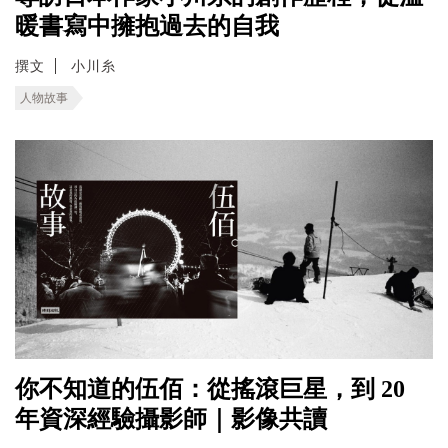
暖書寫中擁抱過去的自我
撰文
小川糸
人物故事
你不知道的伍佰：從搖滾巨星，到 20
年資深經驗攝影師｜影像共讀