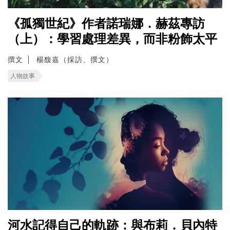
《孤獨世紀》作者諾瑞娜．赫茲專訪
（上）：學習處理差異，而非粉飾太平
撰文
楊馥嘉（採訪、撰文）
人物故事
河水記得自己的軌跡：與布莉．貝內特