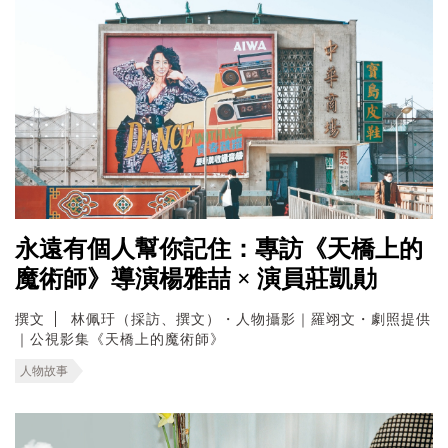
永遠有個人幫你記住：專訪《天橋上的
魔術師》導演楊雅喆 × 演員莊凱勛
撰文
林佩玗（採訪、撰文）・人物攝影｜羅翊文・劇照提供
｜公視影集《天橋上的魔術師》
人物故事