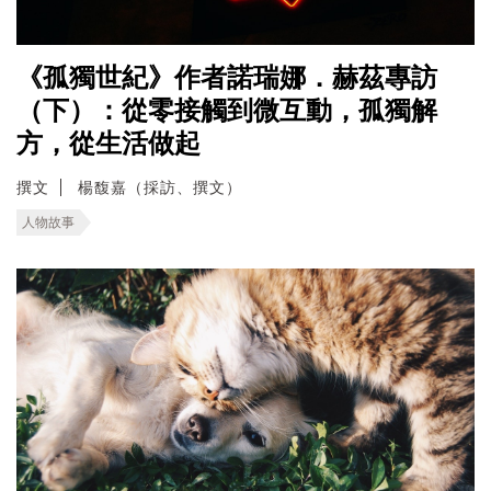
《孤獨世紀》作者諾瑞娜．赫茲專訪
（下）：從零接觸到微互動，孤獨解
方，從生活做起
撰文
楊馥嘉（採訪、撰文）
人物故事