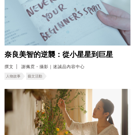
奈良美智的逆襲：從小星星到巨星
撰文
謝佩霓・攝影｜迷誠品內容中心
人物故事
藝文活動