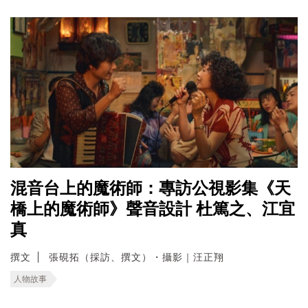
混音台上的魔術師：專訪公視影集《天
橋上的魔術師》聲音設計 杜篤之、江宜
真
撰文
張硯拓（採訪、撰文）・攝影｜汪正翔
人物故事