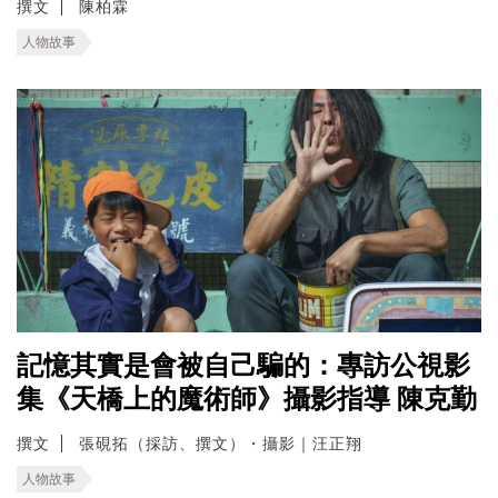
撰文
陳柏霖
人物故事
記憶其實是會被自己騙的：專訪公視影
集《天橋上的魔術師》攝影指導 陳克勤
撰文
張硯拓（採訪、撰文）・攝影｜汪正翔
人物故事