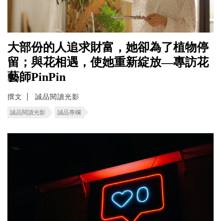
大部份的人追求財富，她卻為了植物停
留；與花相遇，使她重新綻放—專訪花
藝師PinPin
撰文
誠品閱讀光影
誠品閱讀光影
誠品專欄