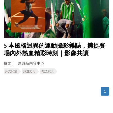
5 本風格迥異的運動攝影雜誌，捕捉賽
場內外熱血精彩時刻｜影像共讀
撰文
迷誠品內容中心
外文閱讀
旅遊文化
雜誌新訊
1