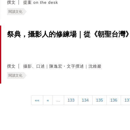
撰文
提案 on the desk
閱讀文化
祭典，攝影人的修練場｜從《朝聖台灣》
撰文
攝影、口述｜陳逸宏・文字撰述｜沈維巖
閱讀文化
««
«
…
133
134
135
136
13