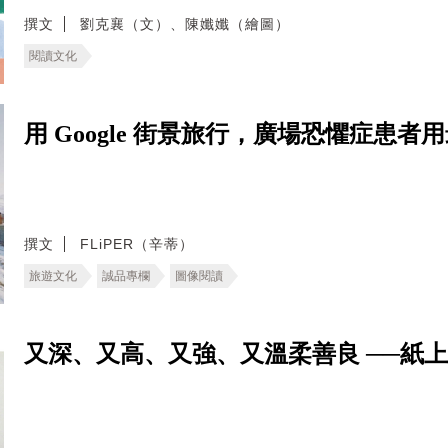
撰文
劉克襄（文）、陳孅孅（繪圖）
閱讀文化
用 Google 街景旅行，廣場恐懼症患
撰文
FLiPER（辛蒂）
旅遊文化
誠品專欄
圖像閱讀
又深、又高、又強、又溫柔善良 ──紙