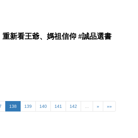
重新看王爺、媽祖信仰 #誠品選書
7
138
139
140
141
142
…
»
»»