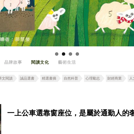
品牌故事
閱讀文化
藝術生活
華文閱讀
誠品選書
精選書摘
自然科普
心理勵志
財經商業
人
一上公車選靠窗座位，是屬於通勤人的