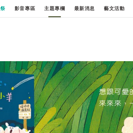
漫祭
影音專區
主題專欄
最新消息
藝文活動