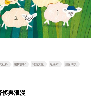
文社科
編輯書房
閱讀文化
迷繪本
圖像閱讀
奢侈與浪漫