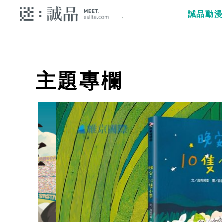
誠品動
主題專欄