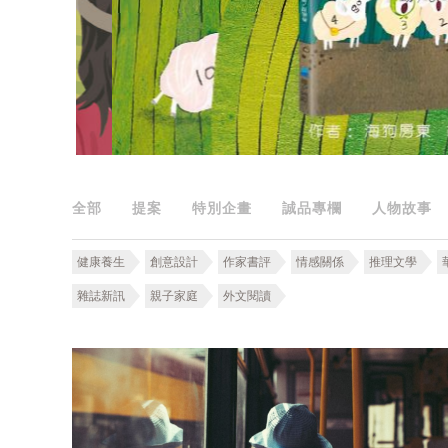
全部
提案
特別企畫
誠品專欄
人物故事
健康養生
創意設計
作家書評
情感關係
推理文學
雜誌新訊
親子家庭
外文閱讀