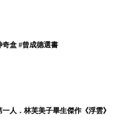
奇盒 #曾成德選書
第一人．林芙美子畢生傑作《浮雲》