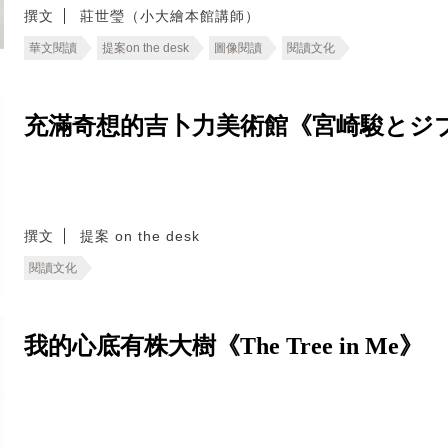
撰文
莊世瑩（小大繪本館講師）
華文閱讀
提案on the desk
圖像閱讀
閱讀文化
充滿奇想的吉卜力美術館《宮崎駿とジ
撰文
提案 on the desk
閱讀文化
我的心底有株大樹《The Tree in Me》