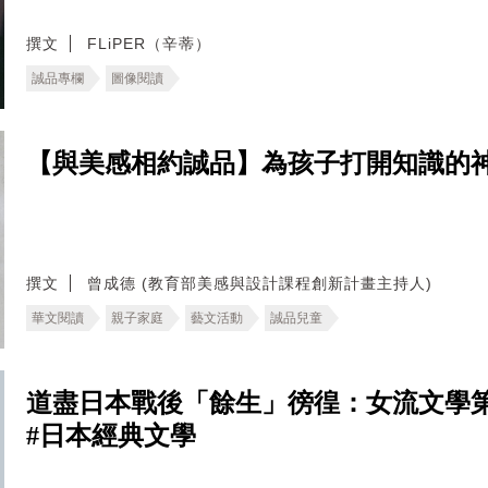
撰文
FLiPER（辛蒂）
誠品專欄
圖像閱讀
【與美感相約誠品】為孩子打開知識的神
撰文
曾成德 (教育部美感與設計課程創新計畫主持人)
華文閱讀
親子家庭
藝文活動
誠品兒童
道盡日本戰後「餘生」徬徨：女流文學
#日本經典文學