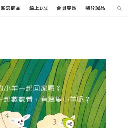
嚴選商品
線上DM
會員專區
關於誠品