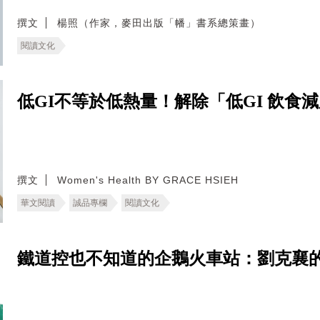
撰文
楊照（作家，麥田出版「幡」書系總策畫）
閱讀文化
低GI不等於低熱量！解除「低GI 飲食
撰文
Women's Health BY GRACE HSIEH
華文閱讀
誠品專欄
閱讀文化
鐵道控也不知道的企鵝火車站：劉克襄