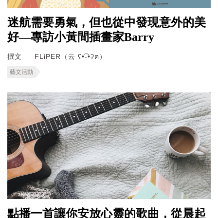
迷航需要勇氣，但也從中發現意外的美
好—專訪小黃間插畫家Barry
撰文
FLiPER（云 ʕ•͡-•ʔฅ）
藝文活動
點播一首讓你安放心靈的歌曲，從晨起