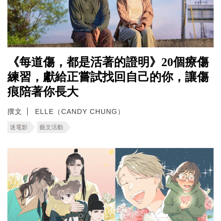
《每道傷，都是活著的證明》20個療傷
練習，獻給正嘗試找回自己的你，讓傷
痕陪著你長大
撰文
ELLE（CANDY CHUNG）
迷電影
藝文活動