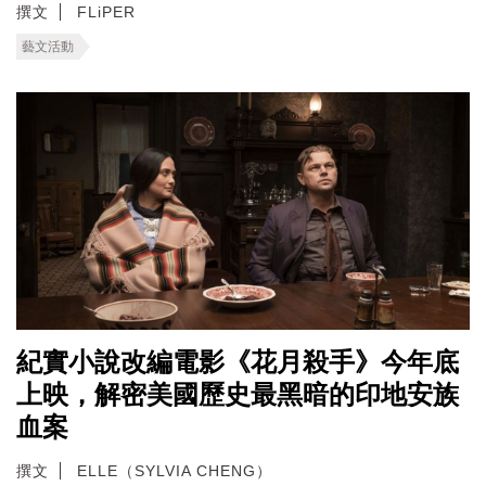
撰文
FLiPER
藝文活動
紀實小說改編電影《花月殺手》今年底
上映，解密美國歷史最黑暗的印地安族
血案
撰文
ELLE（SYLVIA CHENG）