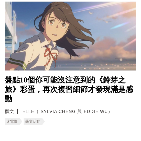
盤點10個你可能沒注意到的《鈴芽之
旅》彩蛋，再次複習細節才發現滿是感
動
撰文
ELLE（ SYLVIA CHENG 與 EDDIE WU）
迷電影
藝文活動