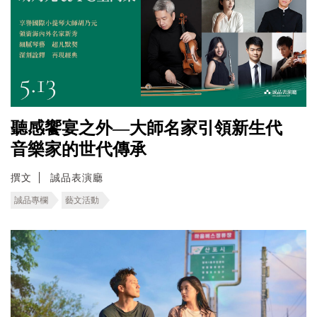
聽感饗宴之外—大師名家引領新生代
音樂家的世代傳承
撰文
誠品表演廳
誠品專欄
藝文活動