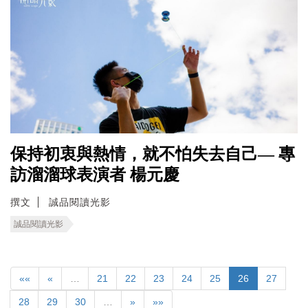
保持初衷與熱情，就不怕失去自己— 專
訪溜溜球表演者 楊元慶
撰文
誠品閱讀光影
誠品閱讀光影
««
«
…
21
22
23
24
25
26
27
28
29
30
…
»
»»