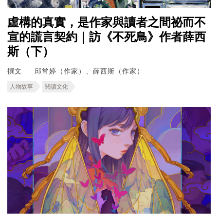
虛構的真實，是作家與讀者之間祕而不
宣的謊言契約｜訪《不死鳥》作者薛西
斯（下）
撰文
邱常婷（作家）、薛西斯（作家）
人物故事
閱讀文化