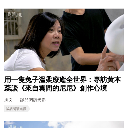
用一隻兔子溫柔療癒全世界：專訪黃本
蕊談《來自雲間的尼尼》創作心境
撰文
誠品閱讀光影
誠品閱讀光影