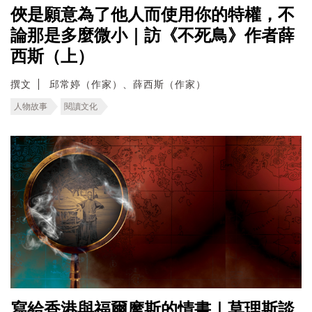
俠是願意為了他人而使用你的特權，不
論那是多麼微小｜訪《不死鳥》作者薛
西斯（上）
撰文
邱常婷（作家）、薛西斯（作家）
人物故事
閱讀文化
寫給香港與福爾摩斯的情書｜莫理斯談