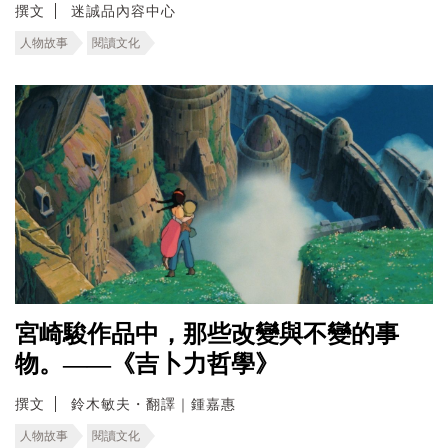
撰文
迷誠品內容中心
人物故事
閱讀文化
宮崎駿作品中，那些改變與不變的事
物。——《吉卜力哲學》
撰文
鈴木敏夫・翻譯｜鍾嘉惠
人物故事
閱讀文化