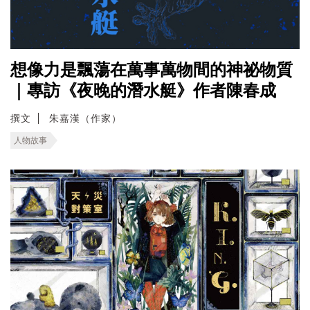
想像力是飄蕩在萬事萬物間的神祕物質
｜專訪《夜晚的潛水艇》作者陳春成
撰文
朱嘉漢（作家）
人物故事