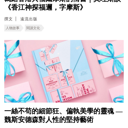
《香江神探福邇，字摩斯》
撰文
遠流出版
人物故事
閱讀文化
一絲不苟的細節狂、偏執美學的靈魂 —
魏斯安德森對人性的堅持藝術