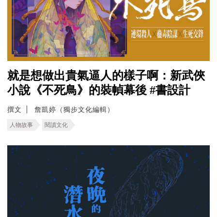
就是想做出貴氣逼人的樣子啊：新武俠
小說《不死鳥》的裝幀幕後 #書設計
撰文
詹凱婷（獨步文化編輯）
人物故事
閱讀文化