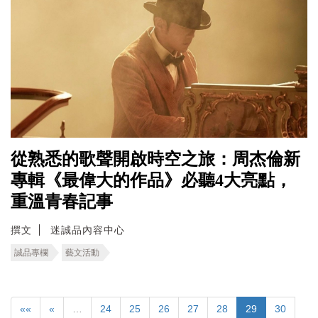
從熟悉的歌聲開啟時空之旅：周杰倫新
專輯《最偉大的作品》必聽4大亮點，
重溫青春記事
撰文
迷誠品內容中心
誠品專欄
藝文活動
««
«
…
24
25
26
27
28
29
30