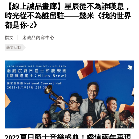
【線上誠品畫廊】星辰從不為誰嘆息，
時光從不為誰留駐——幾米《我的世界
都是你-2》
撰文
迷誠品內容中心
藝文活動
2022夏日爵士音樂盛典！睽違兩年再現