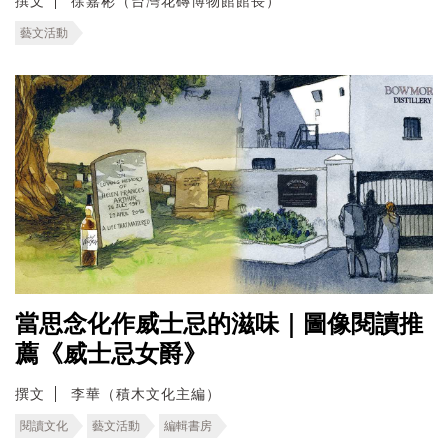
撰文
徐嘉彬（台灣花磚博物館館長）
藝文活動
當思念化作威士忌的滋味｜圖像閱讀推
薦《威士忌女爵》
撰文
李華（積木文化主編）
閱讀文化
藝文活動
編輯書房