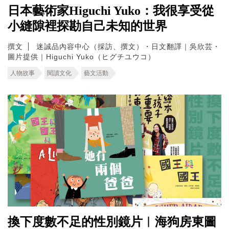
日本藝術家Higuchi Yuko：我很享受從
小縫隙裡探勘自己未知的世界
撰文
迷誠品內容中心（採訪、撰文）・日文翻譯｜吳欣芸・
圖片提供｜Higuchi Yuko（ヒグチユウコ）
人物故事
閱讀文化
藝文活動
換下度數不足的性別鏡片︱海狗房東圖