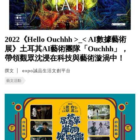
2022《Hello Ouchhh >_< AI數據藝術
展》土耳其AI藝術團隊「Ouchhh」，
帶領觀眾沈浸在科技與藝術漩渦中！
撰文
expo誠品生活文創平台
藝文活動