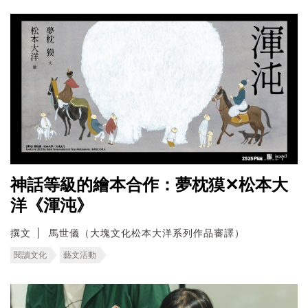
神話等級的繪本合作：夢枕獏✕松本大
洋《渾沌》
撰文
馬世儀（大塊文化松本大洋系列作品審譯）
閱讀文化
藝文活動