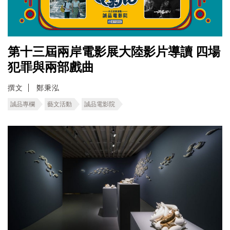
第十三屆兩岸電影展大陸影片導讀 四場
犯罪與兩部戲曲
撰文
鄭秉泓
誠品專欄
藝文活動
誠品電影院