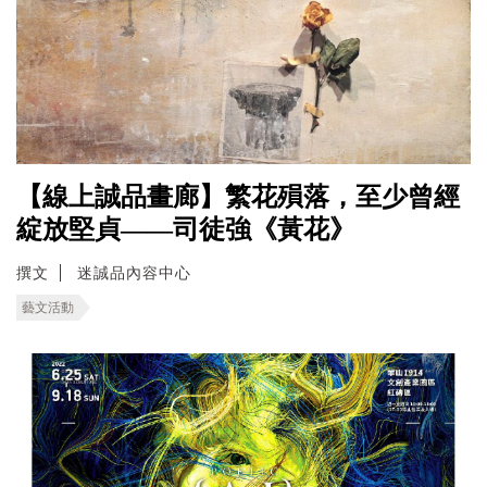
【線上誠品畫廊】繁花殞落，至少曾經
綻放堅貞——司徒強《黃花》
撰文
迷誠品內容中心
藝文活動