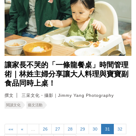
讓家長不哭的「一條龍餐桌」時間管理
術｜林姓主婦分享讓大人料理與寶寶副
食品同時上桌！
撰文
三采文化・攝影｜Jimmy Yang Photography
閱讀文化
藝文活動
««
«
…
26
27
28
29
30
31
32