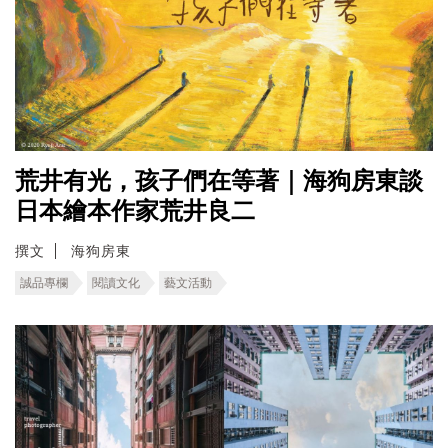
荒井有光，孩子們在等著｜海狗房東談
日本繪本作家荒井良二
撰文
海狗房東
誠品專欄
閱讀文化
藝文活動