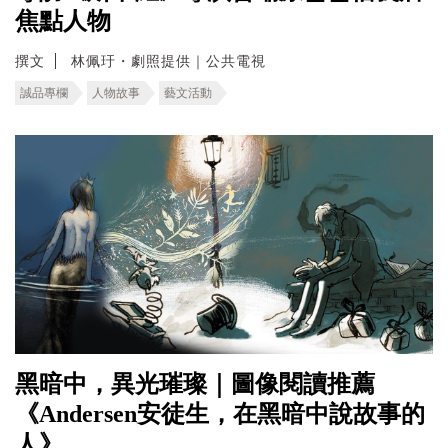
焦點人物
撰文
林佩玗・劇照提供｜公共電視
誠品專欄
人物故事
藝文活動
黑暗中，異光璀璨｜圖像閱讀推薦
《Andersen安徒生，在黑暗中說故事的
人》