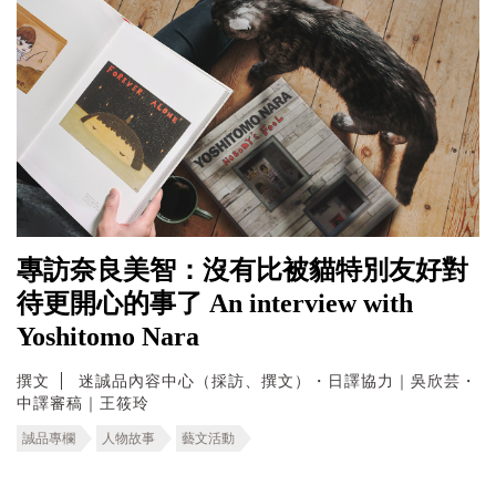
專訪奈良美智：沒有比被貓特別友好對
待更開心的事了 An interview with
Yoshitomo Nara
撰文
迷誠品內容中心（採訪、撰文）・日譯協力｜吳欣芸・
中譯審稿｜王筱玲
誠品專欄
人物故事
藝文活動