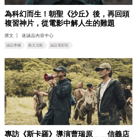
為科幻而生！朝聖《沙丘》後，再回頭
複習神片，從電影中解人生的難題
撰文
迷誠品內容中心
誠品專欄
藝文活動
誠品電影院
專訪《斯卡羅》導演曹瑞原＿＿信義店