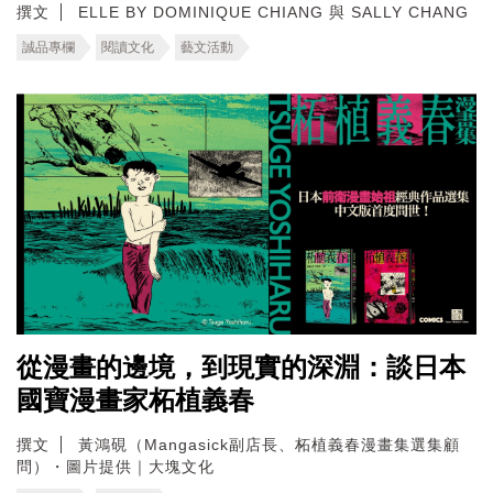
撰文
ELLE BY DOMINIQUE CHIANG 與 SALLY CHANG
誠品專欄
閱讀文化
藝文活動
從漫畫的邊境，到現實的深淵：談日本
國寶漫畫家柘植義春
撰文
黃鴻硯（Mangasick副店長、柘植義春漫畫集選集顧
問）・圖片提供｜大塊文化