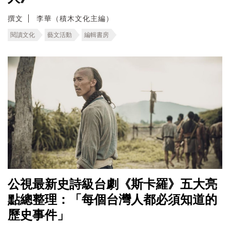
撰文
李華（積木文化主編）
閱讀文化
藝文活動
編輯書房
公視最新史詩級台劇《斯卡羅》五大亮
點總整理：「每個台灣人都必須知道的
歷史事件」