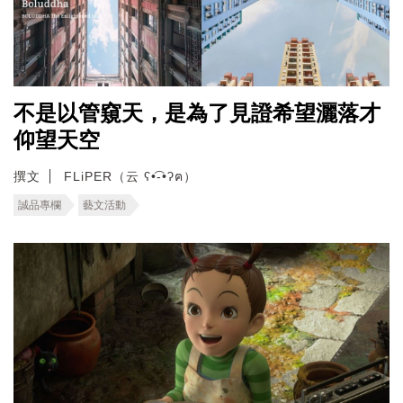
不是以管窺天，是為了見證希望灑落才
仰望天空
撰文
FLiPER（云 ʕ•͡-•ʔฅ）
誠品專欄
藝文活動