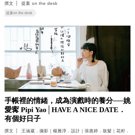
撰文
提案 on the desk
提案on the desk
手帳裡的情緒，成為演戲時的養分──姚
愛寗 Pipi Yao│HAVE A NICE DATE．
有個好日子
撰文
王涵葳．攝影｜楊雅淳．設計｜張惠婷．妝髮｜花籽．