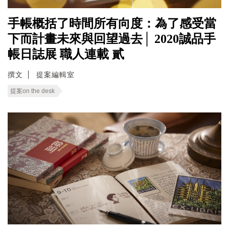
手帳概括了時間所有向度：為了感受當
下而計畫未來與回望過去│ 2020誠品手
帳日誌展 職人連載 貳
撰文
提案編輯室
提案on the desk