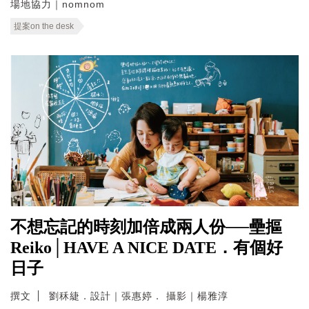
場地協力｜nomnom
提案on the desk
不想忘記的時刻加倍成兩人份──壘摳
Reiko│HAVE A NICE DATE．有個好
日子
撰文
劉秝緁．設計｜張惠婷． 攝影｜楊雅淳