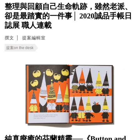
整理與回顧自己生命軌跡，雖然老派、
卻是最踏實的一件事│ 2020誠品手帳日
誌展 職人連載
撰文
提案編輯室
提案on the desk
純真療癒的芬蘭精靈──《Button and