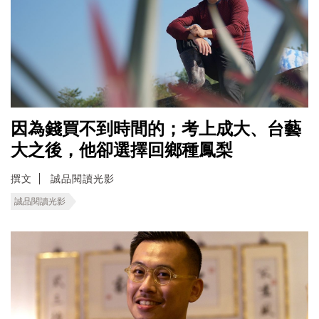
因為錢買不到時間的；考上成大、台藝
大之後，他卻選擇回鄉種鳳梨
撰文
誠品閱讀光影
誠品閱讀光影