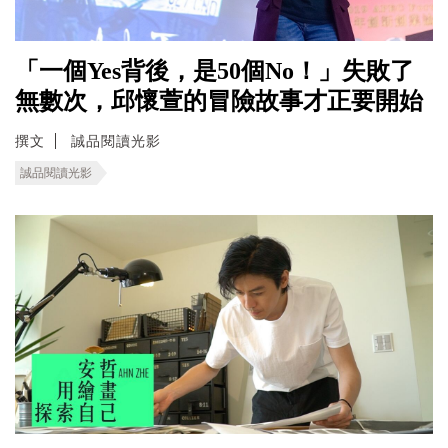
「一個Yes背後，是50個No！」失敗了
無數次，邱懷萱的冒險故事才正要開始
撰文
誠品閱讀光影
誠品閱讀光影