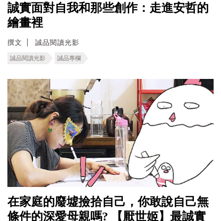
誠實面對自我和那些創作：走進安哲的
繪畫裡
撰文
誠品閱讀光影
誠品閱讀光影
誠品專欄
在家庭的廢墟撿拾自己，你敢說自己無
條件的深愛母親嗎? 【厭世姬】最誠實