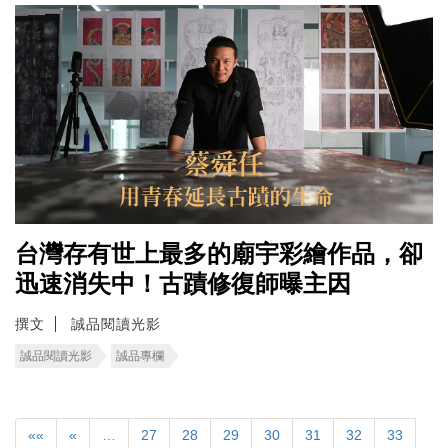
台灣存有世上最多的廟宇彩繪作品，卻
迅速消失中！古蹟修復師曝主因
撰文
誠品閱讀光影
誠品閱讀光影
誠品專欄
««
«
…
27
28
29
30
31
32
33