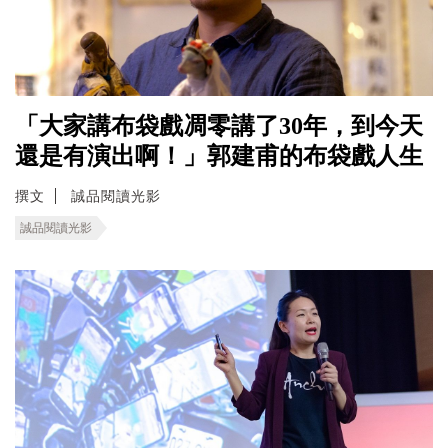
「大家講布袋戲凋零講了30年，到今天
還是有演出啊！」郭建甫的布袋戲人生
撰文
誠品閱讀光影
誠品閱讀光影