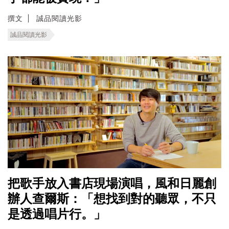
撰文
誠品閱讀光影
誠品閱讀光影
把歌手放入書店現場演唱，風和日麗創
辦人查爾斯：「想找到對的聽眾，不只
是透過唱片行。」