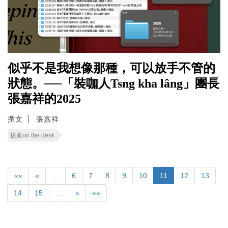
似乎不是我想像那種，可以放手不管的
狀態。──「裝咖人Tsng kha lâng」團長
張嘉祥的2025
撰文
張嘉祥
提案on the desk
««
«
…
6
7
8
9
10
11
12
13
14
15
…
»
»»