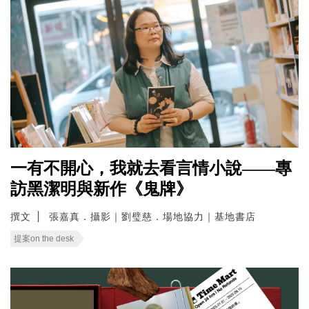
一有不開心，我就去看言情小說——專
訪黑潔明與新作《鬼牌》
撰文
張嘉真．攝影｜劉璧慈．場地協力｜基地書店
提案on the desk