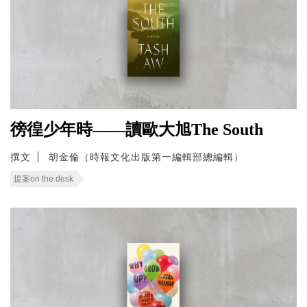
徬徨少年時——讀歐大旭The South
撰文
胡金倫（時報文化出版第一編輯部總編輯）
提案on the desk