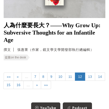
人為什麼要長大？——Why Grow Up:
Subversive Thoughts for an Infantile
Age
撰文
張惠菁（作家，鏡文學文學開發部執行總編輯）
提案on the desk
««
«
…
7
8
9
10
11
12
13
14
15
16
…
»
»»