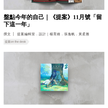
盤點今年的自己｜《提案》11月號「留
下這一年」
撰文
提案編輯室．設計｜楊育維．張逸帆．黃柔雅
提案on the desk